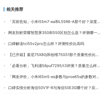
相关推荐
「买前告知」小米l55m7-ea和L55R6-A那个好？深度剖析功能区别
网友剖析荣耀智慧屏350和550区别怎么选？评测哪一款功能更强大
口碑解读tcl55v2pro怎么样？评测性价比高吗
【已开箱】索尼75X80j和创维75G51那个质量性价比高？分析哪款更适合你
「必看分析」飞利浦58puf7295/t3评测？质量怎么样值不值得买
「网友评价」小米l65m5-es参数与proe65s的参数对比配置？应该怎么样选择
口碑实情分析海信50V1F-R与海信50E3G哪个好？应该怎么样选择
使用一个月后分享夏普42z3ra电视怎么样？评测质量好不好