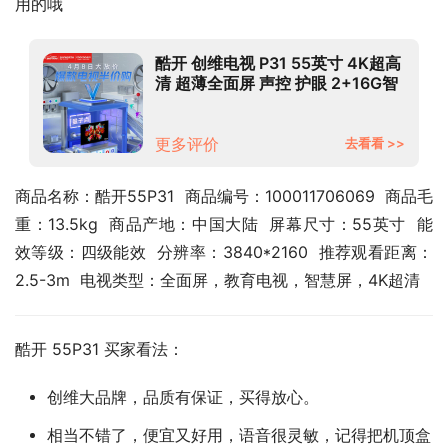
用的哦
酷开 创维电视 P31 55英寸 4K超高
清 超薄全面屏 声控 护眼 2+16G智
能平板 液晶 电视机 游戏 以旧换新
55P31
更多评价
去看看 >>
商品名称：酷开55P31  商品编号：100011706069  商品毛
重：13.5kg  商品产地：中国大陆  屏幕尺寸：55英寸  能
效等级：四级能效  分辨率：3840*2160  推荐观看距离：
2.5-3m  电视类型：全面屏，教育电视，智慧屏，4K超清
酷开 55P31 买家看法：
创维大品牌，品质有保证，买得放心。
相当不错了，便宜又好用，语音很灵敏，记得把机顶盒