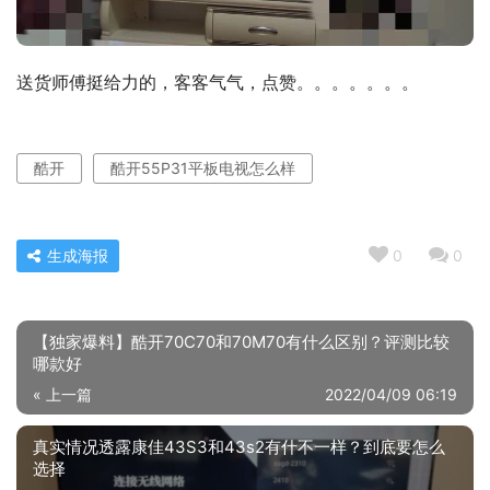
送货师傅挺给力的，客客气气，点赞。。。。。。。
酷开
酷开55P31平板电视怎么样
生成海报
0
0
【独家爆料】酷开70C70和70M70有什么区别？评测比较
哪款好
« 上一篇
2022/04/09 06:19
真实情况透露康佳43S3和43s2有什不一样？到底要怎么
选择