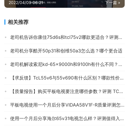
2022/04/09 06:21
下一篇 »
相关推荐
老司机告诉你康佳75d6s和tcl75v2哪款更适合？评测质量好不好
老司机分享酷开50p31和创维50a3怎么选？哪个更合适
老司机解读索尼kd-65x9000h和9100h有什么不同？评测比较哪款好
【求反馈】TcL55v6与55v690有什么区别？哪款性价比更好
【质量报告】购买平板电视要注意哪些参数？评测 TCLTCL43V6F 怎么样？好用吗？
平板电视使用一个月后分享VIDAA58V1F-R质量评测怎么样好不好用？
使用一个月后分享海尔65v31电视怎么样？评测值得入手吗