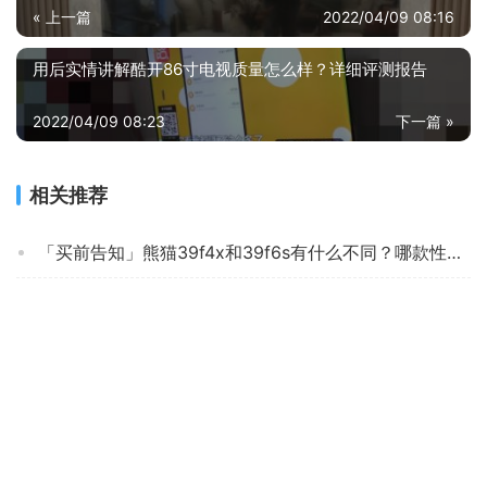
« 上一篇
2022/04/09 08:16
用后实情讲解酷开86寸电视质量怎么样？详细评测报告
2022/04/09 08:23
下一篇 »
相关推荐
「买前告知」熊猫39f4x和39f6s有什么不同？哪款性价比更好
网友剖析创维65m2怎么样？评测值得买吗
「避坑分析」小米l65m5-es和小米5pro一样吗？到底要怎么选择
「评价性价比」创维75a8和75a9哪个好？这样选不盲目
「功能解读」康佳65g10s怎么样？评测质量好不好