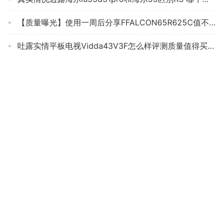
【质量曝光】使用一周后分享FFALCON65R625C值不值得买，来看看平板电视评测数据
吐露实情平板电视Vidda43V3F怎么样评测质量值得买吗？
真实情况透露长虹C5U和C7UG的区别？哪个性价比高、质量更好
老司机解读海信32v1f-r和小米e32c哪个好？深度剖析功能区别
人气博主爆料海信电视55j65g怎么样？评测数据如何
【已开箱】小米电视es系列和ea系列区别？只选对的不选贵的
良心解读三星qa55q7ata怎么样？评测质量好不好
口碑实情分析卡萨帝k55e10电视怎么样？评测质量好不好