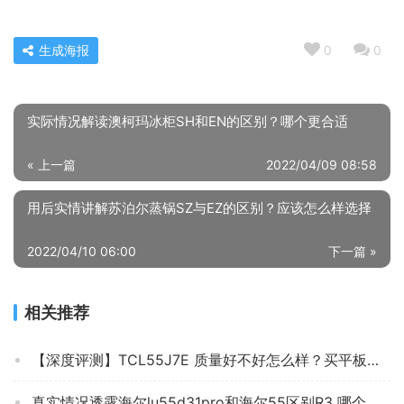
生成海报
0
0
实际情况解读澳柯玛冰柜SH和EN的区别？哪个更合适
« 上一篇
2022/04/09 08:58
用后实情讲解苏泊尔蒸锅SZ与EZ的区别？应该怎么样选择
2022/04/10 06:00
下一篇 »
相关推荐
【深度评测】TCL55J7E 质量好不好怎么样？买平板电视 应该注意哪些方面细节！
真实情况透露海尔lu55d31pro和海尔55区别R3 哪个更好用？只选对的不选贵的