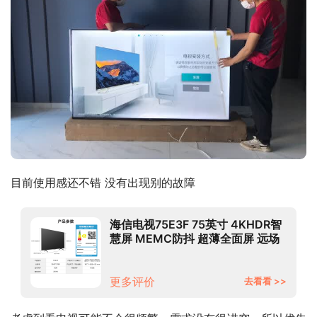
目前使用感还不错 没有出现别的故障
海信电视75E3F 75英寸 4KHDR智
慧屏 MEMC防抖 超薄全面屏 远场
语音智能液晶平板电视机16GB 以
旧换新
更多评价
去看看 >>