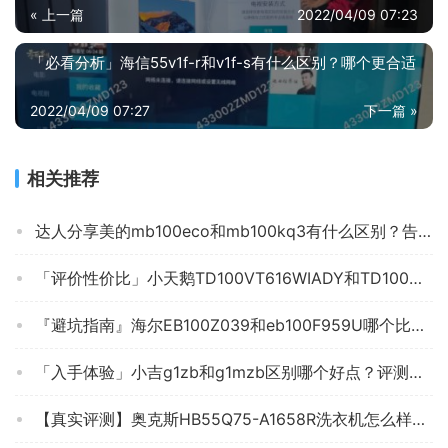
« 上一篇
2022/04/09 07:23
「必看分析」海信55v1f-r和v1f-s有什么区别？哪个更合适
2022/04/09 07:27
下一篇 »
相关推荐
达人分享美的mb100eco和mb100kq3有什么区别？告诉你哪款性价比高
「评价性价比」小天鹅TD100VT616WIADY和TD100C11DY哪款更适合？只选对的不选贵的
『避坑指南』海尔EB100Z039和eb100F959U哪个比较好？只选对的不选贵的
「入手体验」小吉g1zb和g1mzb区别哪个好点？评测教你怎么选
【真实评测】奥克斯HB55Q75-A1658R洗衣机怎么样？质量值得入手吗