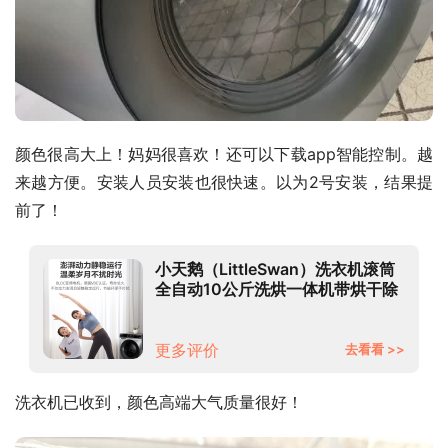
颜色很高大上！妈妈很喜欢！还可以下载app智能控制。越
来越方便。安装人员安装也很快速。以为2号安装，结果提
前了！
小天鹅（LittleSwan）洗衣机滚筒
全自动10公斤洗烘一体机带烘干除
菌大容量家用变频智能京品家电 纳
米银离子除菌 洗烘一体
TD100VC62WADY
更多评价
去看看 >>
洗衣机已收到，颜色高端大气质量很好！