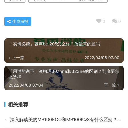
生成海报
0
0
「实情必读」容声bc-205怎么样？质量真的差吗
« 上一篇
2022/04/08 07:00
「用过的说下」澳柯玛307hne和323ne的区别？到底要怎
么选择
2022/04/08 07:04
下一篇 »
相关推荐
深入解读美的MB100ECO和MB100KQ3有什么区别？哪个更合适