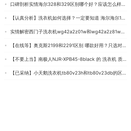
口碑剖析实情海尔328和329区别哪个好？应该怎么样选择
【认真分析】洗衣机如何选择？一定要知道 海尔海尔10公斤mate7烘干 质量评测结果怎么样？
实情解密西门子洗衣机wg42a2z01w和wg42a2z81w区别比较 哪款好？这样选不盲目
【在线等】奥克斯2199和2291区别 哪款好用？只选对的不选贵的
【不要上当】南极人NJR-XPB45-8black 的 洗衣机 质量真的不好吗？这就是评测结果！
【已采纳】小天鹅洗衣机tb80v23h和tb80v23db的区别？评测哪一款功能更强大
【用后说说】洗衣机海信HB30DF645JT评测结果怎么样？不值得买吗？
【求测评】小天鹅TG80V80WDG和TG80VT712DG5的区别？告诉你哪款性价比高
「一定要了解」洗衣机YANGZIXPB65-2008S质量评测怎么样好不好用？