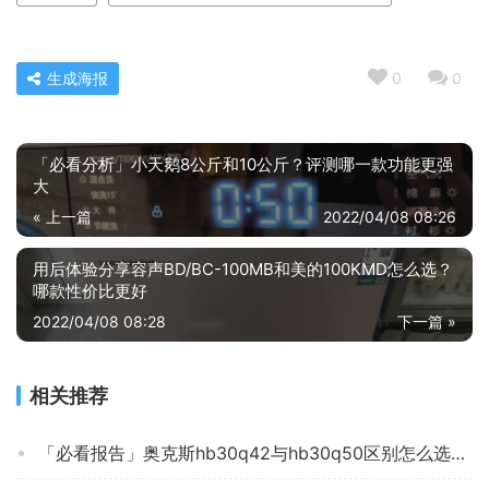
生成海报
0
0
「必看分析」小天鹅8公斤和10公斤？评测哪一款功能更强
大
« 上一篇
2022/04/08 08:26
用后体验分享容声BD/BC-100MB和美的100KMD怎么选？
哪款性价比更好
2022/04/08 08:28
下一篇 »
相关推荐
「必看报告」奥克斯hb30q42与hb30q50区别怎么选？哪个更合适