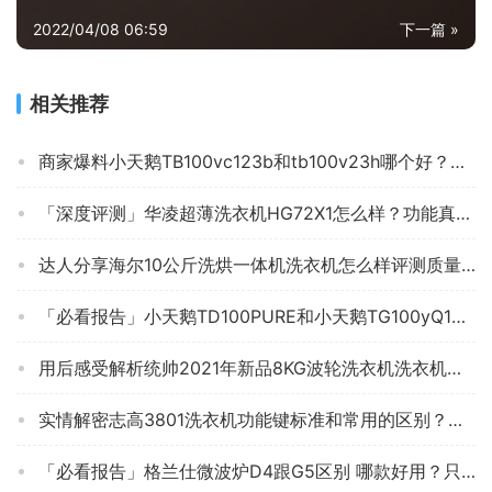
2022/04/08 06:59
下一篇 »
相关推荐
商家爆料小天鹅TB100vc123b和tb100v23h哪个好？谁是性价比之王
「深度评测」华凌超薄洗衣机HG72X1怎么样？功能真的不好吗
达人分享海尔10公斤洗烘一体机洗衣机怎么样评测质量值得买吗？
「必看报告」小天鹅TD100PURE和小天鹅TG100yQ1的区别？评测质量好不好
用后感受解析统帅2021年新品8KG波轮洗衣机洗衣机怎么样的质量，评测为什么这样？
实情解密志高3801洗衣机功能键标准和常用的区别？评测值得买吗
「必看报告」格兰仕微波炉D4跟G5区别 哪款好用？只选对的不选贵的