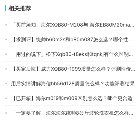
相关推荐
「买前须知」海尔XQB80-M208与 海尔EB80M20mate1有什么不同？深度剖析功能区别
【求测评】统帅b60m2s和b80m087怎么选？哪个性价比高、质量更好
「用过的说下」松下Xqb80-t8eks和tqnkj有什么区别？哪个更合适
【买家后悔】威力XQB80-1999质量怎么样？评测性价比高吗
用后实情讲解海信hb56d128质量怎么样？功能评测结果
【已开箱】海尔m019和m009区别怎么选？哪个更合适
「一定要了解」海尔海尔统帅8公斤波轮洗衣机怎么样的质量，评测为什么这样？
口碑剖析实情松下XQB100与松下XQB90哪个好？良心点评配置区别