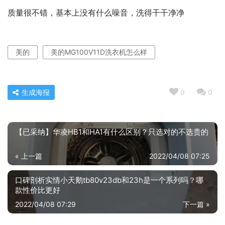
质量很不错，基本上没有什么噪音，洗得干干净净
美的
美的MG100V11D洗衣机怎么样
生成海报
0
0
【已采纳】华凌HB1和HA1有什么区别？只选对的不选贵的
« 上一篇
2022/04/08 07:25
口碑剖析实情小天鹅tb80v23db和23h是一个系列吗？哪
款性价比更好
2022/04/08 07:29
下一篇 »