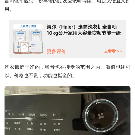
言叫做平靓劲，说粤语的朋友应该听得懂。就是又便宜又好
用。
海尔（Haier）滚筒洗衣机全自动
10kg公斤家用大容量变频节能一级
能效 巴氏除菌洗XQG100-B016G
更多评价
去看看 >>
洗衣服挺干净的，噪音也在接受的范围之内。颜值也还可
以。价格也不贵，功能也挺全的。