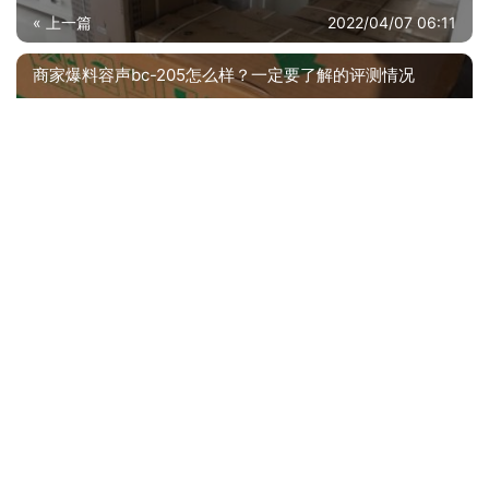
« 上一篇
2022/04/07 06:11
商家爆料容声bc-205怎么样？一定要了解的评测情况
2022/04/07 06:14
下一篇 »
相关推荐
人气博主评价统帅867型全自动洗衣机好用吗？质量怎么样值不值得买
【真相公开】容声RG7108 性价比解读？质量差不差，必看评测怎么样！
达人分享小天鹅8公斤和10公斤？哪个性价比高、质量更好
【网友分享】洗衣机 小黄鸭XQB45-699风干白 效果怎么样？为什么评价这样说？求测评！
【求测评】小天鹅洗衣机tb80v23h和tb80v23db的区别？哪款性价比更好