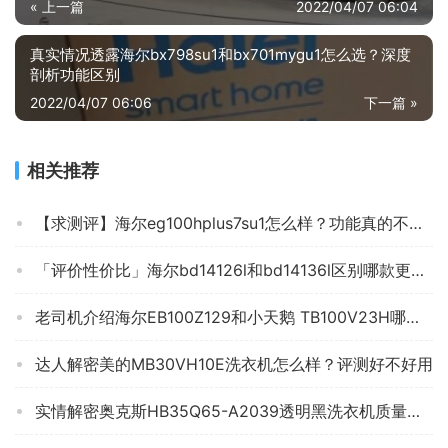
« 上一篇
2022/04/07 06:04
真实情况透露海尔bx798su1和bx701mygu1怎么选？深度
剖析功能区别
2022/04/07 06:06
下一篇 »
相关推荐
【求测评】海尔eg100hplus7su1怎么样？功能真的不好吗
「评价性价比」海尔bd14126l和bd14136l区别哪款更适合？到底要怎么选择
老司机介绍海尔EB100Z129和小天鹅 TB100V23H哪个好？谁是性价比之王
达人解密美的MB30VH10E洗衣机怎么样？评测好不好用
实情解密奥克斯HB35Q65-A2039透明黑洗衣机质量评测怎么样好不好用？