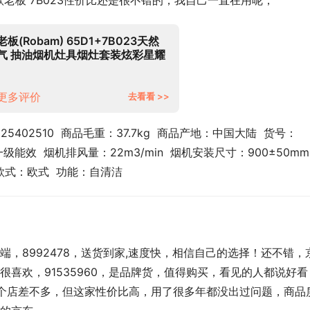
款老板 7B023性价比还是很不错的，我自己一直在用呢，
老板(Robam) 65D1+7B023天然
气 抽油烟机灶具烟灶套装炫彩星耀
灰屏22风量欧式吸油烟机燃气灶家
用烟机灶具
更多评价
去看看 >>
25402510  商品毛重：37.7kg  商品产地：中国大陆  货号：
级能效  烟机排风量：22m3/min  烟机安装尺寸：900±50mm  
机款式：欧式  功能：自清洁
，8992478，送货到家,速度快，相信自己的选择！还不错，
喜欢，91535960，是品牌货，值得购买，看见的人都说好看
每个店差不多，但这家性价比高，用了很多年都没出过问题，商品