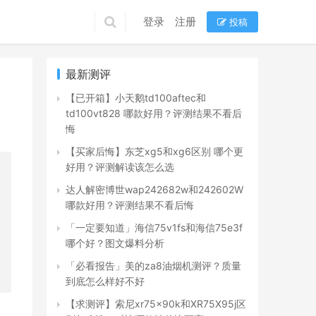
登录
注册
投稿
最新测评
【已开箱】小天鹅td100aftec和
td100vt828 哪款好用？评测结果不看后
悔
【买家后悔】东芝xg5和xg6区别 哪个更
好用？评测解读该怎么选
达人解密博世wap242682w和242602W
哪款好用？评测结果不看后悔
「一定要知道」海信75v1fs和海信75e3f
哪个好？图文爆料分析
「必看报告」美的za8油烟机测评？质量
到底怎么样好不好
【求测评】索尼xr75x90k和XR75X95j区