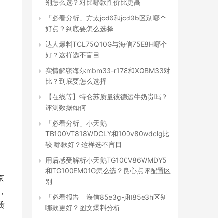
别怎么选？对比哪款性价比更高
「必看分析」方太jcd6和jcd9b区别哪个
好点？到底要怎么选择
达人爆料TCL75Q10G与海信75E8H哪个
好？这样选不盲目
实情解密海尔mbm33-r178和XQBM33对
比？到底要怎么选择
【在线等】特仑苏质量彼德运牛奶贵吗？
评测数据如何
「必看分析」小天鹅
TB100VT818WDCLY和100v80wdclg比
较 哪款好？这样选不盲目
用后感受解析小天鹅TG100V86WMDY5
和TG100EM01G怎么选？良心点评配置区
京
别
，
「必看报告」海信85e3g-j和85e3h区别
质
哪款更好？图文爆料分析