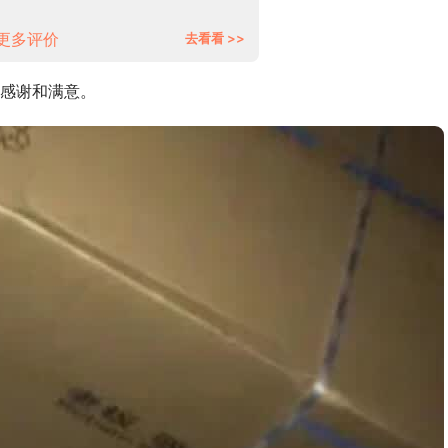
用烟机灶具
更多评价
去看看 >>
感谢和满意。