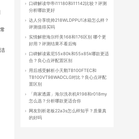
口碑解读华帝i11180和i11142比较？评测
分析哪款更好
国
达人分享统帅218WLDPPU1冰箱怎么样？
评测值得买吗
常
实情解密海尔纤美168和176区别 哪个更
好用？评测结果不看后悔
洁
口碑解读索尼55x80k和55x85k哪款更适
合？良心点评配置区别
用后感受解析小天鹅TB100FTEC和
TB100VT98WADCLG对比？良心点评配
置区别
「商家透露」海尔洗衣机R198和r018my
怎么选？分析哪款更适合你
网友剖析老板22a3s怎么样知乎？质量真
的好吗