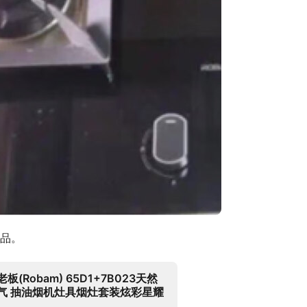
品。
老板(Robam) 65D1+7B023天然
气 抽油烟机灶具烟灶套装炫彩星耀
灰屏22风量欧式吸油烟机燃气灶家