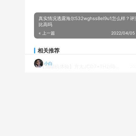
真实情况透露海尔532wghss8el9u1怎么样？
比高吗
« 上一篇
2022/04/05
相关推荐
小白
【油烟机体验】方太JCD7+TH26B评测报告怎么样？质量不靠谱？
20
良心解读万家乐at011怎么样？质量真的差吗
20
「评价性价比」华帝i8h01b和i10051b哪个好？这样选不盲目
20
达人解密老板9b332与57b2是那款好？良心点评配置区别
20
老司机解读长虹f01吸油烟机怎么样？评测值得买吗
20