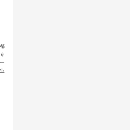
都
专
一
  