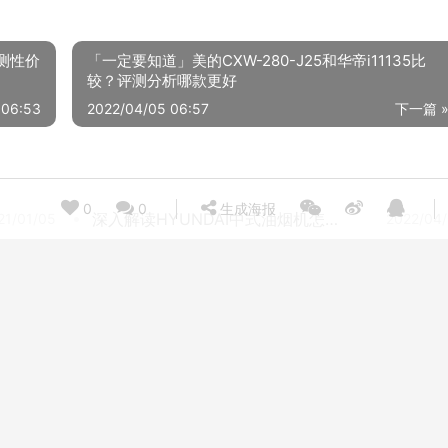
评测性价
「一定要知道」美的CXW-280-J25和华帝i11135比
较？评测分析哪款更好
 06:53
2022/04/05 06:57
下一篇 
0
0
生成海报
深入解读HYUNDAI中式油烟机怎么样评测质量值得买吗？
21/01/05
2022/04
人气博主评价华帝i11134和i11135哪个好？这样选不盲目
20/12/07
2020/12
【质量报告】购买油烟机要注意哪些参数？评测 HYUNDAI中式 怎么样？好用吗？
22/03/11
2022/04/
人气博主评价美的t33a和t33p的区别？分析哪款更适合你
22/04/03
2022/04
【揭开真相】真情好太太CXW-180-M801 质量内幕分析测评，油烟机内行解读怎么样，新手必看！
22/04/04
2021/11