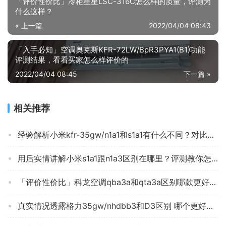
「评价性价比」冷柜星星LSC-316C怎么样的质量，评测为
什么这样？
« 上一篇
2022/04/04 08:43
「入手必知」空调奥克斯KFR-72LW/BpR3PYA1(B1)功能
评测结果，看看买家怎么样评价的
2022/04/04 08:45
下一篇 »
相关推荐
经验解析小米kfr-35gw/n1a1和s1a1有什么不同？对比哪款性价比更高
用后实情讲解小米s1a1跟n1a3区别在哪里？评测教你怎么选
「评价性价比」科龙空调qba3a和qta3a区别哪款更好？图文爆料分析
真实情况透露格力35gw/nhdbb3和D3区别 哪个更好用？只选对的不选贵的