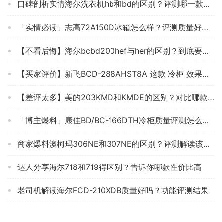
口碑剖析实情海尔洗衣机hb和bd的区别？评测哪一款功能更强大
「实情必读」志高72A150D冰箱怎么样？评测质量好不好
【不看后悔】海尔bcbd200hef与her的区别？到底要怎么选择
【买家评价】新飞BCD-288AHST8A 这款 冷柜 效果怎么样？评测分析质量不好用 ？
【差评太多】美的203KMD和KMDE的区别？对比哪款性价比更高
「博主爆料」康佳BD/BC-166DTH冷柜质量评测怎么样好不好用？
商家爆料澳柯玛306NE和307NE的区别？评测解读该怎么选
达人分享海尔718和719得区别？告诉你哪款性价比高
老司机解读海尔FCD-210XDB质量好吗？功能评测结果