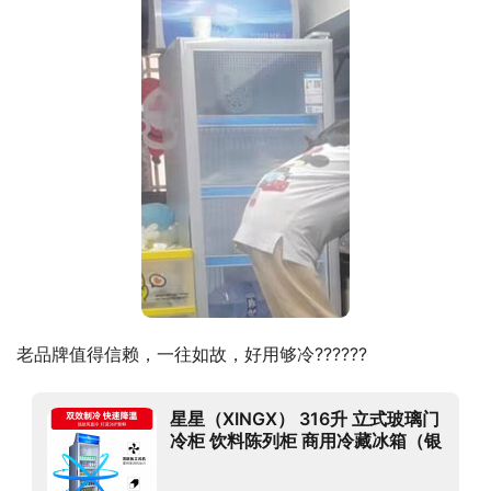
老品牌值得信赖，一往如故，好用够冷??????
星星（XINGX） 316升 立式玻璃门
冷柜 饮料陈列柜 商用冷藏冰箱（银
灰色） LSC-316C