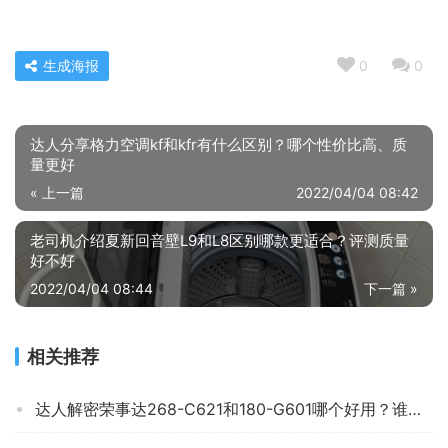
生成海报
0
0
达人分享格力空调kf和kfr有什么区别？哪个性价比高、质
量更好
« 上一篇
2022/04/04 08:42
老司机介绍夏新回音壁L9和L8区别哪款更适合？评测质量
好不好
2022/04/04 08:44
下一篇 »
相关推荐
达人解密荣事达268-C621和180-G601哪个好用？谁是性价比之王