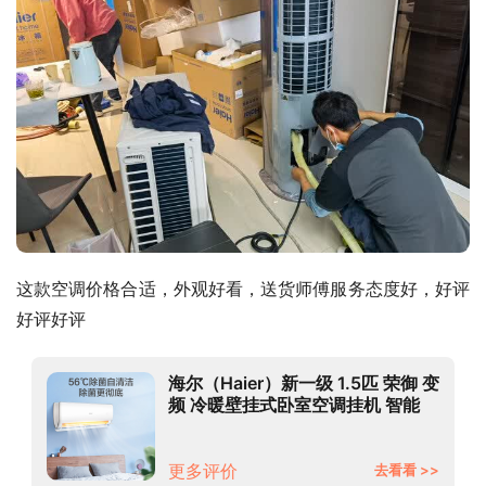
这款空调价格合适，外观好看，送货师傅服务态度好，好评
好评好评
海尔（Haier）新一级 1.5匹 荣御 变
频 冷暖壁挂式卧室空调挂机 智能
KFR-35GW/81@U1-Uc 以旧换新
更多评价
去看看 >>