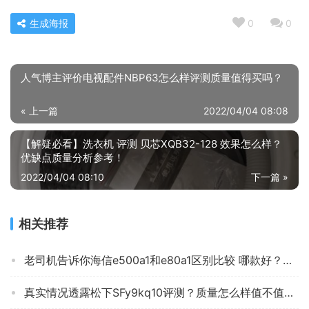
生成海报
0
0
人气博主评价电视配件NBP63怎么样评测质量值得买吗？
« 上一篇
2022/04/04 08:08
【解疑必看】洗衣机 评测 贝芯XQB32-128 效果怎么样？
优缺点质量分析参考！
2022/04/04 08:10
下一篇 »
相关推荐
老司机告诉你海信e500a1和e80a1区别比较 哪款好？评测解读该怎么选
真实情况透露松下SFy9kq10评测？质量怎么样值不值得买