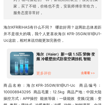
家，买了不错，价格也不贵，安装师傅非常给力，
服务态度非常好，
海尔KFR和HAS有什么不同？  哪款好用？这两款总体差距
并不是很大的哦，我个人更喜欢海尔 KFR-35GW/81@U1-
Uc这款，相对来说功能更加完善些，
海尔（Haier）新一级 1.5匹 荣御 变
频 冷暖壁挂式卧室空调挂机 智能
KFR-35GW/81@U1-Uc 以旧换新
更多评价
去看看 >>
商品名称：海尔KFR-35GW/81@U1-Uc  商品编号：
100008943295  商品毛重：12.5kg  商品产地：中国大陆  
操控方式：APP操控  能效等级：一级能效  变频/定频：变