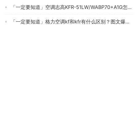
「一定要知道」空调志高KFR-51LW/WABP70+A1G怎么样的质量，评测为什么这样？
「一定要知道」格力空调kf和kfr有什么区别？图文爆料分析
【差评太多】奥克斯BpR3Q和BpR3aqe1哪款更适合？到底要怎么选择
人气博主爆料格力空调kf和kfr有什么区别？哪款性价比更好
良心解读海信e80a1怎么样？功能评测结果
吐露实情奥克斯KFR-51LW/BpR3PYA1+1空调怎么样评测质量值得买吗？
实际情况解读美的n8mja3与n8mjc3区别 哪款好用？谁是性价比之王
网友剖析小米空调v1a1和n1a1有什么区别？哪个性价比高、质量更好