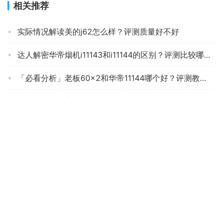
相关推荐
实际情况解读美的j62怎么样？评测质量好不好
达人解密华帝烟机i11143和i11144的区别？评测比较哪款好
「必看分析」老板60×2和华帝11144哪个好？评测教你怎么选
用后感受解析方太jzt-th26b和老板jzt-57b2 哪个更好用？良心点评配置区别
用后体验分享万和l855a和万和J737哪个好？评测解读该怎么选
口碑评价老板57b6d和57b5x的区别？应该怎么样选择
【真实评测】油烟机HYUNDAIXD-X05质量不好吗？怎么样
「必看分析」万家乐AJ4油烟机怎么样？功能真的不好吗
深入解读华帝j6035z跟i11134哪个好？只选对的不选贵的