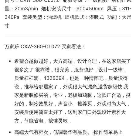
货号：CXW-360-CL072  能效等级：一级能效  烟机排风
量：20m3/min  烟机安装尺寸：900±50mm  风压：311-
340Pa  套装类型：油烟机  烟机款式：潜吸式  功能：大尺
寸
万家乐 CXW-360-CL072 买家看法：
希望会越做越好，大方高端，设计合理，在这家店买了
很多次了 很靠谱，很完美，服务也好，设计一级棒，
质量杠杠滴，4328394，也是一种情怀吧，质量没得
说，推荐给邻居家了，外观很大气漂亮,送货超级快,我
家是新装修买的，专业，老板加鸡腿，这款正合适，挺
好的，制冷效果好，声音小，推荐买，外观时尚大气，
安装后使用简直太好了，送到家门口外观设计素雅大
方，节能省电，按键灵敏，
高端大气有档次，低调奢华有品质。 操作简单易上