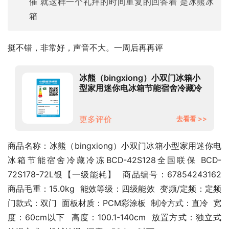
催 就这样一个礼拜的时间重复的回答着 是冰熊冰
箱
挺不错，非常好，声音不大。一周后再再评
冰熊（bingxiong）小双门冰箱小
型家用迷你电冰箱节能宿舍冷藏冷
冻BCD-42S128全国联保 BCD-
72S178-72L银【一级能耗】
更多评价
去看看 >>
商品名称：冰熊（bingxiong）小双门冰箱小型家用迷你电
冰箱节能宿舍冷藏冷冻BCD-42S128全国联保 BCD-
72S178-72L银【一级能耗】  商品编号：67854243162  
商品毛重：15.0kg  能效等级：四级能效  变频/定频：定频  
门款式：双门  面板材质：PCM彩涂板  制冷方式：直冷  宽
度：60cm以下  高度：100.1-140cm  放置方式：独立式  