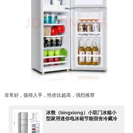
非常好，值得入手，性价比超高，强烈推荐
冰熊（bingxiong）小双门冰箱小
型家用迷你电冰箱节能宿舍冷藏冷
冻BCD-42S128全国联保 BCD-
72S178-72L银【一级能耗】