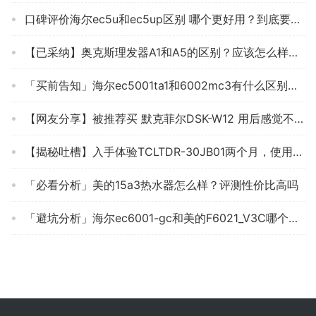
口碑评价海尔ec5u和ec5up区别 哪个更好用？到底要怎么选择
【已采纳】奥克斯理发器A1和A5的区别？应该怎么样选择
「买前告知」海尔ec5001ta1和6002mc3有什么区别？评测哪一款功能更强大
【网友分享】被推荐买 默克菲尔DSK-W12 用后感觉不靠谱？分享下质量怎么样？
【揭秘吐槽】入手体验TCLTDR-30JB01两个月，使用情况怎么样！测评质量好不好吗？
「必看分析」美的15a3热水器怎么样？评测性价比高吗
「避坑分析」海尔ec6001-gc和美的F6021_V3C哪个好？到底要怎么选择