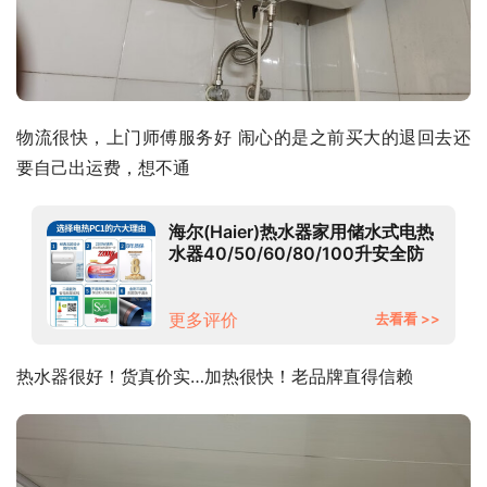
物流很快，上门师傅服务好 闹心的是之前买大的退回去还
要自己出运费，想不通
海尔(Haier)热水器家用储水式电热
水器40/50/60/80/100升安全防
电墙速热2200W 60升【升级
2200瓦功率】【免费安装/全国联
保】
更多评价
去看看 >>
热水器很好！货真价实…加热很快！老品牌直得信赖