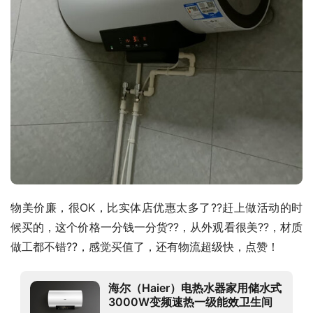
物美价廉，很OK，比实体店优惠太多了??赶上做活动的时
候买的，这个价格一分钱一分货??，从外观看很美??，材质
做工都不错??，感觉买值了，还有物流超级快，点赞！
海尔（Haier）电热水器家用储水式
3000W变频速热一级能效卫生间