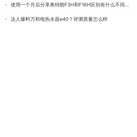
使用一个月后分享奥特朗F3H和F16H区别有什么不同？对比哪款性价比更高
达人爆料万和电热水器e40？评测质量怎么样
达人分享海尔热水器ec6001和ec6002区别哪个好点？这样选不盲目
「实情必读」史密斯e60vc0怎么样？评测质量好吗
用后感受解析海尔LT和hc3热水器？哪款性价比更好
「买前须知」美的F50-F32TQ(HEY)电热水器怎么样的质量，评测为什么这样？
口碑解读美的f6021-x1(s)和f60-15wb5怎么选？良心点评配置区别
「求助」万家乐d系列和t系列？哪款性价比更好
「商家透露」长虹A6U和A4US的区别？哪个性价比高、质量更好
「实情必读」万和e60-t4-22 热水器怎么样？评测结果好吗