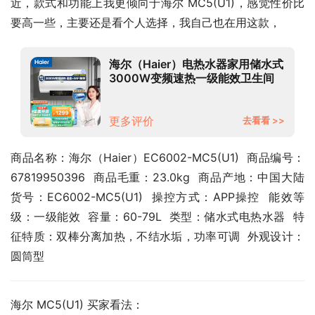
近，款式和功能上我更倾向于海尔 MC5(U1)，感觉性价比
要高一些，主要还是看个人选择，我自己也在用这款，
海尔（Haier）电热水器家用储水式
3000W变频速热一级能效卫生间
洗澡器 WIFI智能预约MC5 60升
【2-3人】
更多评价
去看看 >>
商品名称：海尔（Haier）EC6002-MC5(U1)  商品编号：
67819950396  商品毛重：23.0kg  商品产地：中国大陆  
货号：EC6002-MC5(U1)  操控方式：APP操控  能效等
级：一级能效  容量：60-79L  类型：储水式电热水器  特
征特质：双棒分离加热，不结水垢，功率可调  外观设计：
圆筒型
海尔 MC5(U1) 买家看法：