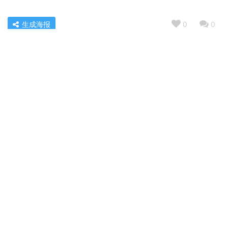
生成海报
0
0
【真实点评】评测 荣事达CXW-180-G601 怎么样？质量让
人放心吗？使用两个月反馈！
« 上一篇
2022/04/04 07:44
人气博主评价万和c5l96和c5l90有什么区别？哪个更合适
2022/04/04 07:46
下一篇 »
相关推荐
【使用心得】说下 现代XQB65-HAS801 这款 洗衣机 质量怎么样？评测效果不理想？
【洗衣机体验】海尔EG100HPLUS7SU1评测报告怎么样？质量不靠谱？