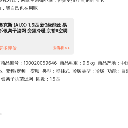
？各参数对比，两款空调都不输，但是更推荐奥克斯 KFR-
一些的，我自己也在用呢
奥克斯 (AUX) 1.5匹 新3级能效 易
拆银离子滤网 变频冷暖 京裕Ⅱ空调
挂机(KFR-35GW/BpR3AQE1(B3))
以旧换新
更多评价
去看看 >>
  商品编号：100020059646  商品毛重：9.5kg  商品产地：中
  变频/定频：变频  类型：壁挂式  冷暖类型：冷暖  功能：自
银离子抗菌滤网  匹数：1.5匹
：
。