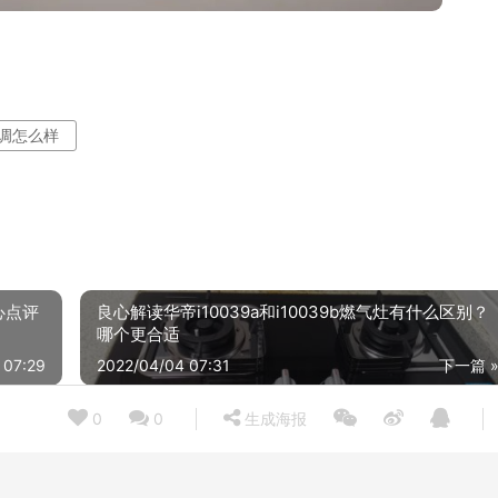
)空调怎么样
心点评
良心解读华帝i10039a和i10039b燃气灶有什么区别？
哪个更合适
 07:29
2022/04/04 07:31
下一篇 
0
0
生成海报
【入手必读】奥克斯KFR-72LW/BpR3CPA1(B3) 测评结果不看后悔，空调图文爆料质量怎么样？小白必看！
22/04/02
2022/04/