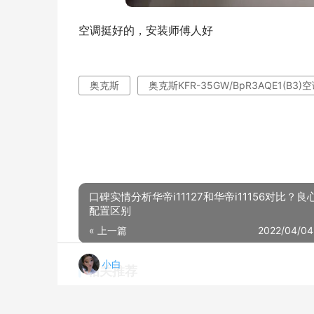
空调挺好的，安装师傅人好
奥克斯
奥克斯KFR-35GW/BpR3AQE1(B3
口碑实情分析华帝i11127和华帝i11156对比？良
配置区别
« 上一篇
2022/04/04
小白
相关推荐
老司机介绍空调TCLKFRd-51GW/D-FH11Bp(B3)评测报告怎么样？质量不靠谱？
20