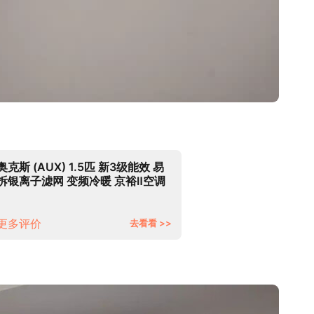
奥克斯 (AUX) 1.5匹 新3级能效 易
拆银离子滤网 变频冷暖 京裕Ⅱ空调
挂机(KFR-35GW/BpR3AQE1(B3))
以旧换新
更多评价
去看看 >>