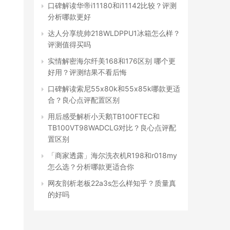
口碑解读华帝i11180和i11142比较？评测
分析哪款更好
达人分享统帅218WLDPPU1冰箱怎么样？
评测值得买吗
实情解密海尔纤美168和176区别 哪个更
好用？评测结果不看后悔
口碑解读索尼55x80k和55x85k哪款更适
合？良心点评配置区别
用后感受解析小天鹅TB100FTEC和
TB100VT98WADCLG对比？良心点评配
置区别
「商家透露」海尔洗衣机R198和r018my
怎么选？分析哪款更适合你
网友剖析老板22a3s怎么样知乎？质量真
的好吗