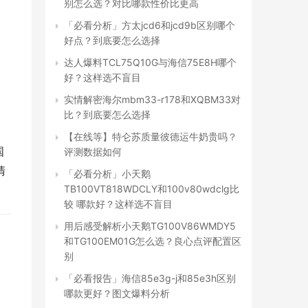
别怎么选？对比哪款性价比更高
「必看分析」方太jcd6和jcd9b区别哪个
好点？到底要怎么选择
达人爆料TCL75Q10G与海信75E8H哪个
好？这样选不盲目
实情解密海尔mbm33-r178和XQBM33对
比？到底要怎么选择
【在线等】特仑苏质量彼德运牛奶贵吗？
国
评测数据如何
清
「必看分析」小天鹅
TB100VT818WDCLY和100v80wdclg比
较 哪款好？这样选不盲目
用后感受解析小天鹅TG100V86WMDY5
和TG100EM01G怎么选？良心点评配置区
别
「必看报告」海信85e3g-j和85e3h区别
哪款更好？图文爆料分析