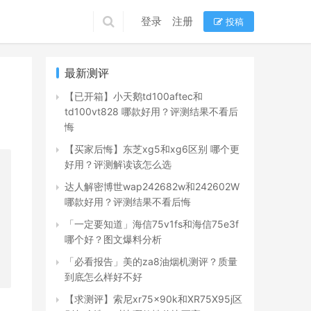
登录
注册
投稿
最新测评
【已开箱】小天鹅td100aftec和
td100vt828 哪款好用？评测结果不看后
悔
【买家后悔】东芝xg5和xg6区别 哪个更
好用？评测解读该怎么选
达人解密博世wap242682w和242602W
哪款好用？评测结果不看后悔
「一定要知道」海信75v1fs和海信75e3f
哪个好？图文爆料分析
「必看报告」美的za8油烟机测评？质量
到底怎么样好不好
【求测评】索尼xr75x90k和XR75X95j区