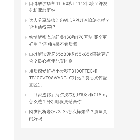
口碑解读华帝i11180和i11142比较？评测
分析哪款更好
达人分享统帅218WLDPPU1冰箱怎么样？
评测值得买吗
实情解密海尔纤美168和176区别 哪个更
好用？评测结果不看后悔
口碑解读索尼55x80k和55x85k哪款更适
合？良心点评配置区别
用后感受解析小天鹅TB100FTEC和
TB100VT98WADCLG对比？良心点评配
置区别
「商家透露」海尔洗衣机R198和r018my
怎么选？分析哪款更适合你
网友剖析老板22a3s怎么样知乎？质量真
的好吗