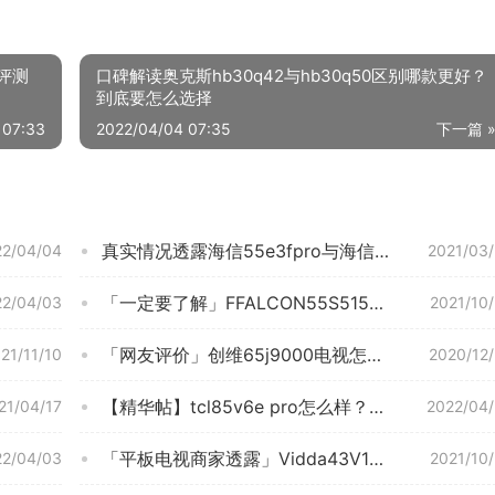
能评测
 07:33
真实情况透露海信55e3fpro与海信55e3fmax哪个好？深度剖析功能区别
22/04/04
2021/03
「一定要了解」FFALCON55S515C PRO平板电视怎么样的质量，评测为什么这样？
22/04/03
2021/10
「网友评价」创维65j9000电视怎么样？功能真的不好吗
21/11/10
2020/12
【精华帖】tcl85v6e pro怎么样？质量真的差吗
21/04/17
2022/04
「平板电视商家透露」Vidda43V1G-J评测结果怎么样？不值得买吗？
22/04/03
2021/10