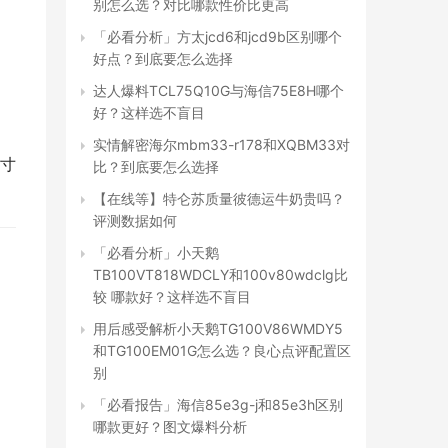
别怎么选？对比哪款性价比更高
「必看分析」方太jcd6和jcd9b区别哪个
好点？到底要怎么选择
达人爆料TCL75Q10G与海信75E8H哪个
好？这样选不盲目
实情解密海尔mbm33-r178和XQBM33对
  
比？到底要怎么选择
【在线等】特仑苏质量彼德运牛奶贵吗？
评测数据如何
「必看分析」小天鹅
TB100VT818WDCLY和100v80wdclg比
较 哪款好？这样选不盲目
用后感受解析小天鹅TG100V86WMDY5
和TG100EM01G怎么选？良心点评配置区
别
「必看报告」海信85e3g-j和85e3h区别
哪款更好？图文爆料分析