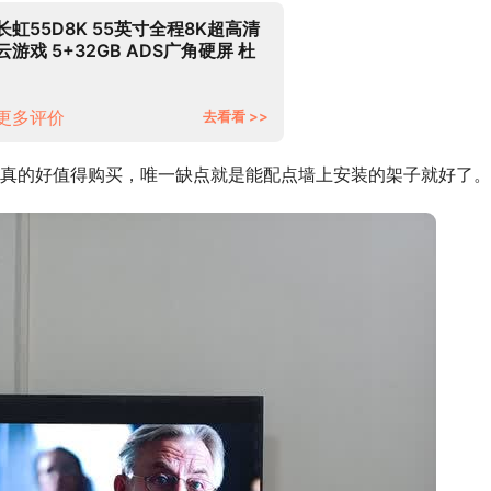
长虹55D8K 55英寸全程8K超高清
云游戏 5+32GB ADS广角硬屏 杜
比视界 MEMC平板LED液晶电视机
以旧换新
更多评价
去看看 >>
真的好值得购买，唯一缺点就是能配点墙上安装的架子就好了。