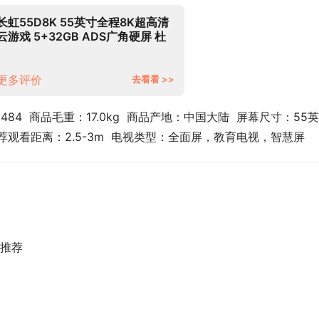
长虹55D8K 55英寸全程8K超高清
云游戏 5+32GB ADS广角硬屏 杜
比视界 MEMC平板LED液晶电视机
以旧换新
更多评价
去看看 >>
484  商品毛重：17.0kg  商品产地：中国大陆  屏幕尺寸：55英寸
 推荐观看距离：2.5-3m  电视类型：全面屏，教育电视，智慧屏
推荐