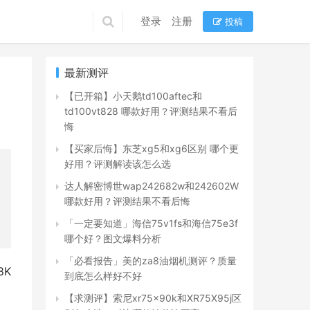
登录
注册
投稿
最新测评
【已开箱】小天鹅td100aftec和
td100vt828 哪款好用？评测结果不看后
悔
【买家后悔】东芝xg5和xg6区别 哪个更
好用？评测解读该怎么选
达人解密博世wap242682w和242602W
哪款好用？评测结果不看后悔
「一定要知道」海信75v1fs和海信75e3f
哪个好？图文爆料分析
「必看报告」美的za8油烟机测评？质量
8K
到底怎么样好不好
【求测评】索尼xr75x90k和XR75X95j区