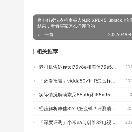
良心解读洗衣机南极人NJR-XPB45-8black功
结果，看看买家怎么样评价的
« 上一篇
2022/04/04
相关推荐
老司机告诉你tcl75v8e和海信75e5g哪个好？良心点评配置区别
20
「必看报告」vidda50v1f-R怎么样？一定要了解的评测情况
20
实际情况解读索尼65a9g和65x9500H对比评测？分析哪款更适合你
20
经验解析康佳32s3怎么样？评测质量好吗
20
「深度评测」小米ea与创维32电视哪个好些？应该怎么样选择
20