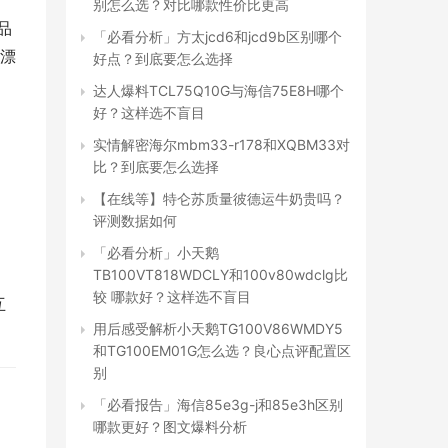
着
别怎么选？对比哪款性价比更高
品
「必看分析」方太jcd6和jcd9b区别哪个
漂
好点？到底要怎么选择
达人爆料TCL75Q10G与海信75E8H哪个
好？这样选不盲目
实情解密海尔mbm33-r178和XQBM33对
比？到底要怎么选择
【在线等】特仑苏质量彼德运牛奶贵吗？
评测数据如何
「必看分析」小天鹅
TB100VT818WDCLY和100v80wdclg比
较 哪款好？这样选不盲目
互
用后感受解析小天鹅TG100V86WMDY5
和TG100EM01G怎么选？良心点评配置区
别
「必看报告」海信85e3g-j和85e3h区别
哪款更好？图文爆料分析