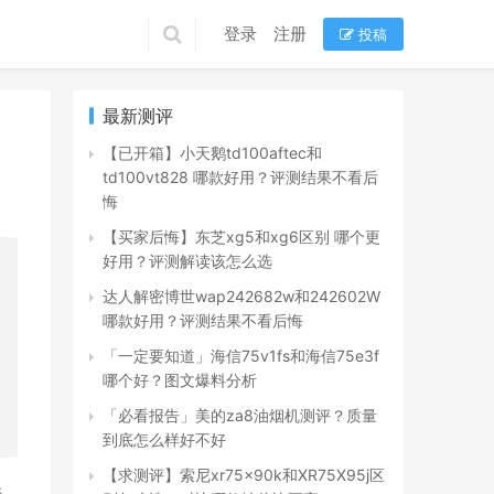
登录
注册
投稿
最新测评
【已开箱】小天鹅td100aftec和
td100vt828 哪款好用？评测结果不看后
悔
【买家后悔】东芝xg5和xg6区别 哪个更
好用？评测解读该怎么选
达人解密博世wap242682w和242602W
哪款好用？评测结果不看后悔
「一定要知道」海信75v1fs和海信75e3f
哪个好？图文爆料分析
「必看报告」美的za8油烟机测评？质量
到底怎么样好不好
【求测评】索尼xr75x90k和XR75X95j区