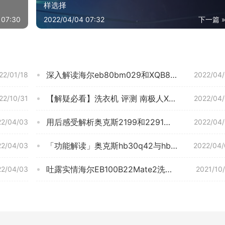
样选择
 07:30
2022/04/04 07:32
下一篇 
深入解读海尔eb80bm029和XQB80—BZ1269哪个好？只选对的不选贵的
22/01/18
2022/04
【解疑必看】洗衣机 评测 南极人XP30-65KG 效果怎么样？优缺点质量分析参考！
22/10/31
2022/04
用后感受解析奥克斯2199和2291区别哪个好？谁是性价比之王
22/04/03
2022/04
「功能解读」奥克斯hb30q42与hb30q50区别 哪个更好用？评测结果不看后悔
22/04/03
2022/04/
吐露实情海尔EB100B22Mate2洗衣机评测结果怎么样？不值得买吗？
22/04/03
2021/10