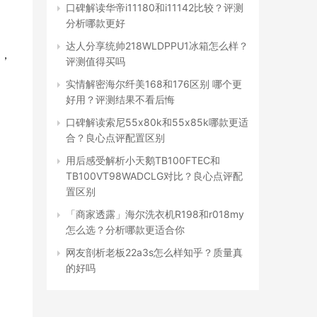
口碑解读华帝i11180和i11142比较？评测
分析哪款更好
达人分享统帅218WLDPPU1冰箱怎么样？
，
评测值得买吗
实情解密海尔纤美168和176区别 哪个更
好用？评测结果不看后悔
口碑解读索尼55x80k和55x85k哪款更适
合？良心点评配置区别
用后感受解析小天鹅TB100FTEC和
TB100VT98WADCLG对比？良心点评配
置区别
「商家透露」海尔洗衣机R198和r018my
怎么选？分析哪款更适合你
网友剖析老板22a3s怎么样知乎？质量真
的好吗