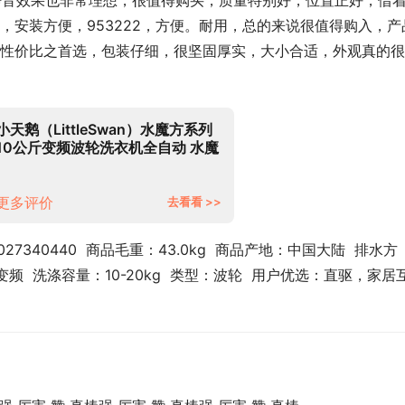
，静音效果也非常理想，很值得购买，质量特别好，位置正好，借
，安装方便，953222，方便。耐用，总的来说很值得购入，产
性价比之首选，包装仔细，很坚固厚实，大小合适，外观真的很
小天鹅（LittleSwan）水魔方系列
10公斤变频波轮洗衣机全自动 水魔
方防缠绕 彩屏自投 智能家电
TB100MUIT
更多评价
去看看 >>
27340440  商品毛重：43.0kg  商品产地：中国大陆  排水方
频  洗涤容量：10-20kg  类型：波轮  用户优选：直驱，家居