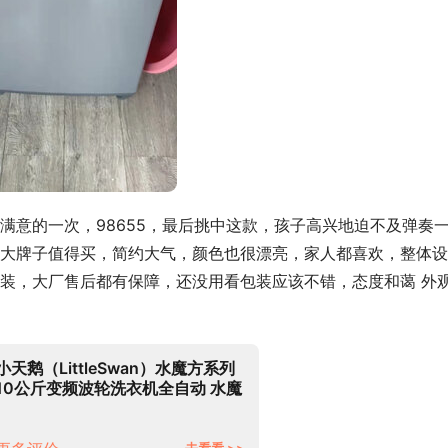
满意的一次，98655，最后挑中这款，孩子高兴地迫不及弹奏
大牌子值得买，简约大气，颜色也很漂亮，家人都喜欢，整体设
装，大厂售后都有保障，还没用看包装应该不错，态度和蔼 外
小天鹅（LittleSwan）水魔方系列
10公斤变频波轮洗衣机全自动 水魔
方防缠绕 彩屏自投 智能家电
TB100MUIT
去看看 >>