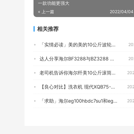
一款功能更强大
« 上一篇
2022/04/04
相关推荐
「实情必读」美的美的10公斤波轮洗衣机评测结果怎么样？不值得买吗？
20
达人分享海尔BF3288与BZ3288 哪个更好用？到底要怎么选择
20
老司机告诉你海尔纤美10公斤滚筒洗衣机怎么样？评测不看后悔
20
【良心对比】洗衣机 现代XQB75-HAS801Z 实际效果怎么样？深度剖析测评质量好不好！
20
「求助」海尔eg100hbdc7su1和eg100hbdc159s有什么不同？良心点评配置区别
20