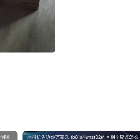
评测哪
老司机告诉你万家乐itb81a与mzt02的区别？应该怎么