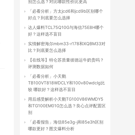
别怎么选？对比哪款性价比更高
「必看分析」方太jcd6和jcd9b区别哪个
好点？到底要怎么选择
达人爆料TCL75Q10G与海信75E8H哪个
好？这样选不盲目
级
实情解密海尔mbm33-r178和XQBM33对
比？到底要怎么选择
【在线等】特仑苏质量彼德运牛奶贵吗？
评测数据如何
「必看分析」小天鹅
TB100VT818WDCLY和100v80wdclg比
较 哪款好？这样选不盲目
用后感受解析小天鹅TG100V86WMDY5
和TG100EM01G怎么选？良心点评配置区
别
「必看报告」海信85e3g-j和85e3h区别
哪款更好？图文爆料分析