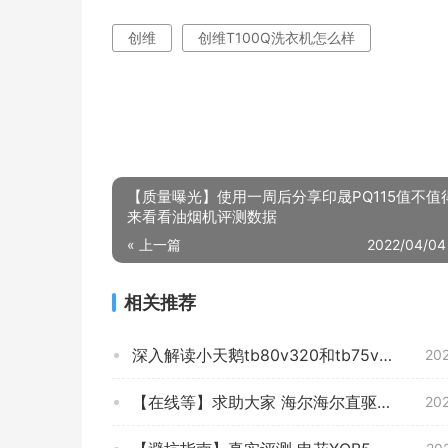
创维
创维T100Q洗衣机怎么样
【质量曝光】使用一周后分享印晟PQ115值不值
来看看油烟机评测数据
« 上一篇
2022/04/04
相关推荐
深入解读小天鹅tb80v320和tb75v20哪个好？评测教你怎么选
20
【在线等】求助大家 海尔海尔直驱变频洗衣机 质量好吗？洗衣机 怎么样挑选适合自己的？
20