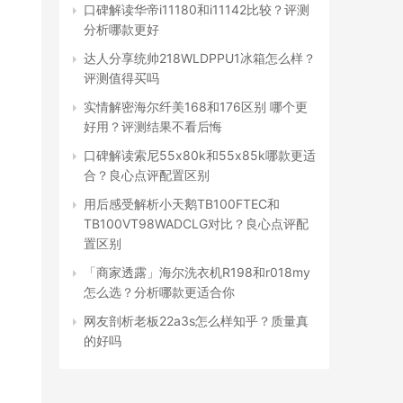
口碑解读华帝i11180和i11142比较？评测
分析哪款更好
达人分享统帅218WLDPPU1冰箱怎么样？
评测值得买吗
实情解密海尔纤美168和176区别 哪个更
好用？评测结果不看后悔
口碑解读索尼55x80k和55x85k哪款更适
合？良心点评配置区别
用后感受解析小天鹅TB100FTEC和
TB100VT98WADCLG对比？良心点评配
置区别
「商家透露」海尔洗衣机R198和r018my
怎么选？分析哪款更适合你
网友剖析老板22a3s怎么样知乎？质量真
的好吗