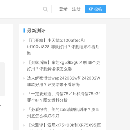
登录
注册
投稿
最新测评
【已开箱】小天鹅td100aftec和
td100vt828 哪款好用？评测结果不看后
悔
【买家后悔】东芝xg5和xg6区别 哪个更
好用？评测解读该怎么选
达人解密博世wap242682w和242602W
哪款好用？评测结果不看后悔
「一定要知道」海信75v1fs和海信75e3f
哪个好？图文爆料分析
价
「必看报告」美的za8油烟机测评？质量
到底怎么样好不好
【求测评】索尼xr75x90k和XR75X95j区