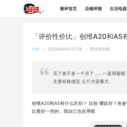
测评首页
店铺评测
生活电器
「评价性价比」创维A20和A
小白
•
2022/04/04 07:36
•
壁挂洗衣机
买了差不多一个月了 ……一直用着呢
主要价格便宜 公斤大容量大
创维A20和A5有什么区别？ 比较 哪款好？各
比要好一些的，我自己也在用呢