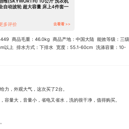
创维(SKYWORTH) 10公斤 洗衣机
全自动波轮 超大容量 床上4件套一
键洗涤 量衣进水 护衣内桶 不锈钢
箱体T100Q
更多评价
去看看 >>
2449  商品毛重：46.0kg  商品产地：中国大陆  能效等级：三
m以上  排水方式：下排水  宽度：55.1-60cm  洗涤容量：10-
给力，外观大气，这次买了2台。
，容量大，音量小，省电又省水，洗的很干净，值得购买。
。