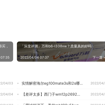
得买，
「深度评测」万和b6-l338xw？质量真的好吗
 07:35
2022/04/04 07:37
下一篇 
实情解密海尔eg100mate3s和2s哪个好？良心点评配置区别
22/04/03
2022/04
【差评太多】西门子wm12p2692w与wm12p2682w对比？图文爆料分析
22/04/04
2022/04