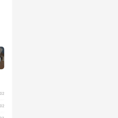
»
/02
/02