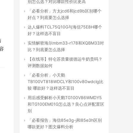
别怎么选？对比哪款性价比更高
「必看分析」方太jcd6和jcd9b区别哪个
好点？到底要怎么选择
达人爆料TCL75Q10G与海信75E8H哪个
好？这样选不盲目
 
实情解密海尔mbm33-r178和XQBM33对
涤容
比？到底要怎么选择
【在线等】特仑苏质量彼德运牛奶贵吗？
评测数据如何
「必看分析」小天鹅
TB100VT818WDCLY和100v80wdclg比
较 哪款好？这样选不盲目
用后感受解析小天鹅TG100V86WMDY5
和TG100EM01G怎么选？良心点评配置区
别
「必看报告」海信85e3g-j和85e3h区别
哪款更好？图文爆料分析