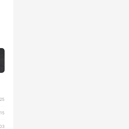
»
/25
/15
03