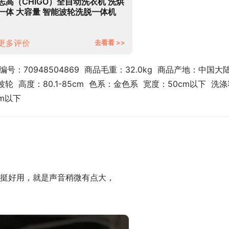
志高（CHIGO）全自动洗衣机 洗烘
一体 大容量 智能波轮洗脱一体机
带风干功能 7.5公斤香槟金【蓝光洗
护+智能风干+强动力电机】
更多评价
去看看 >>
编号：70948504869  商品毛重：32.0kg  商品产地：中国大陆 
  高度：80.1-85cm  色系：金色系  宽度：50cm以下  洗
cm以下
挺好用，就是声音稍微有点大，