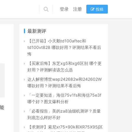
登录
注册
投稿
最新测评
【已开箱】小天鹅td100aftec和
td100vt828 哪款好用？评测结果不看后
悔
【买家后悔】东芝xg5和xg6区别 哪个更
好用？评测解读该怎么选
达人解密博世wap242682w和242602W
哪款好用？评测结果不看后悔
「一定要知道」海信75v1fs和海信75e3f
哪个好？图文爆料分析
能
「必看报告」美的za8油烟机测评？质量
到底怎么样好不好
【求测评】索尼xr75x90k和XR75X95j区