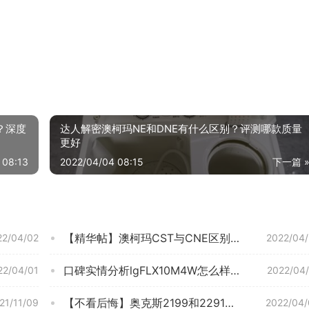
好？深度
达人解密澳柯玛NE和DNE有什么区别？评测哪款质量
更好
 08:13
2022/04/04 08:15
下一篇 
【精华帖】澳柯玛CST与CNE区别比较 哪款好？只选对的不选贵的
22/04/02
2022/04
口碑实情分析lgFLX10M4W怎么样？评测值得入手吗
22/04/01
2022/04
【不看后悔】奥克斯2199和2291区别哪个好？评测解读该怎么选
21/11/09
2022/04/