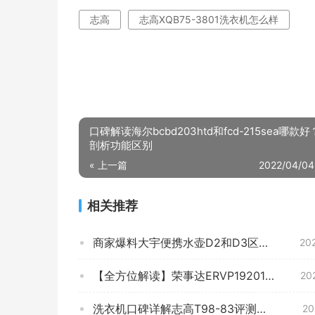
志高
志高XQB75-3801洗衣机怎么样
口碑解读海尔bcbd203htd和fcd-215sea哪款
剖析功能区别
« 上一篇
2022/04/04
相关推荐
商家爆料大宇便携水壶D2和D3区别比较 哪款好？到底要怎么选择
20
【全方位解读】荣事达ERVP192014T 这款 洗衣机质量怎么样？优劣分析评测结果！
20
洗衣机口碑详解志高T98-83评测结果怎么样？不值得买吗？
20