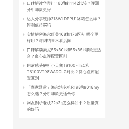
口碑解读华帝i11180和i11142比较？评测
分析哪款更好
达人分享统帅218WLDPPU1冰箱怎么样？
评测值得买吗
实情解密海尔纤美168和176区别 哪个更
好用？评测结果不看后悔
口碑解读索尼55x80k和55x85k哪款更适
合？良心点评配置区别
用后感受解析小天鹅TB100FTEC和
TB100VT98WADCLG对比？良心点评配
置区别
「商家透露」海尔洗衣机R198和r018my
怎么选？分析哪款更适合你
网友剖析老板22a3s怎么样知乎？质量真
的好吗