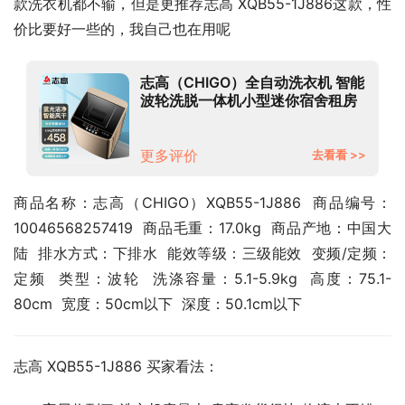
款洗衣机都不输，但是更推荐志高 XQB55-1J886这款，性
价比要好一些的，我自己也在用呢
志高（CHIGO）全自动洗衣机 智能
波轮洗脱一体机小型迷你宿舍租房
家用 大容量 带风干功能
5.5KG【蓝光洗护+智能风干+强力
电机】
更多评价
去看看 >>
商品名称：志高（CHIGO）XQB55-1J886  商品编号：
10046568257419  商品毛重：17.0kg  商品产地：中国大
陆  排水方式：下排水  能效等级：三级能效  变频/定频：
定频  类型：波轮  洗涤容量：5.1-5.9kg  高度：75.1-
80cm  宽度：50cm以下  深度：50.1cm以下
志高 XQB55-1J886 买家看法：