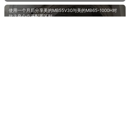
使用一个月后分享美的MB55V30与美的MB65-1000H对
比？良心点评配置区别
2022/04/04 07:59
下一篇 »
相关推荐
【求反馈】海尔EB65M019与海尔XQB80-BZ1269有什么不同？评测比较哪款好
「商家透露」夏新回音壁L9和L8区别 哪个更好用？图文爆料分析
深入解读海尔m019和m009区别 哪款好用？评测结果不看后悔
「买前告知」美的mx-tsblw01评测？质量到底怎么样好不好
洗衣机商家爆料统帅海尔10公斤波轮功能评测结果，看看买家怎么样评价的
【网友评价】为什么现代XQB55-HAS103 入手一周后悔了？怎么样选择质量好的洗衣机？