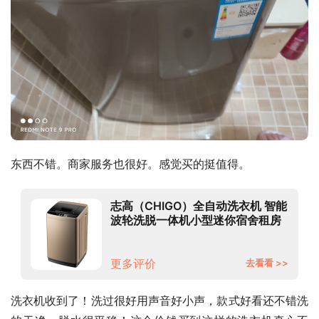
东西不错。商家服务也很好。感觉买的挺值得。
志高（CHIGO）全自动洗衣机 智能
波轮洗脱一体机小型迷你宿舍租房
家用 大容量 带风干功能
5.5KG【蓝光洗护+智能风干+强力
电机】
更多评价
去看看 >>
洗衣机收到了！洗过很好用声音好小声，款式好看还不错洗