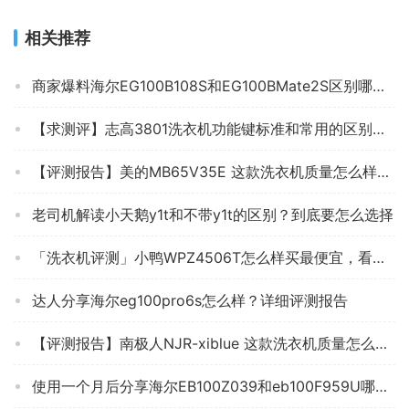
相关推荐
商家爆料海尔EG100B108S和EG100BMate2S区别哪个好？评测结果不看后悔
【求测评】志高3801洗衣机功能键标准和常用的区别？质量怎么样值不值得买
【评测报告】美的MB65V35E 这款洗衣机质量怎么样不好？拆箱分析各项指标解读！
老司机解读小天鹅y1t和不带y1t的区别？到底要怎么选择
「洗衣机评测」小鸭WPZ4506T怎么样买最便宜，看看买家评价
达人分享海尔eg100pro6s怎么样？详细评测报告
【评测报告】南极人NJR-xiblue 这款洗衣机质量怎么样不好？拆箱分析各项指标解读！
使用一个月后分享海尔EB100Z039和eb100F959U哪个比较好？良心点评配置区别