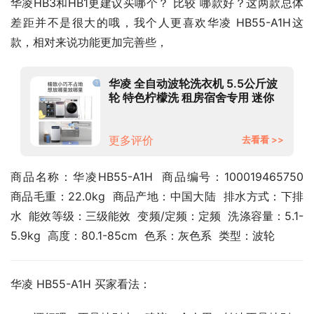
华凌HB3和HB1更建议买哪个？ 比较 哪款好？这两款总体
差距并不是很大的哦，我个人更喜欢华凌 HB55-A1H这
款，相对来说功能更加完善些，
华凌 全自动波轮洗衣机 5.5公斤波
轮 特色柠檬洗 租房宿舍专用 迷你
省空间 HB55-A1H
更多评价
去看看 >>
商品名称：华凌HB55-A1H  商品编号：100019465750  
商品毛重：22.0kg  商品产地：中国大陆  排水方式：下排
水  能效等级：三级能效  变频/定频：定频  洗涤容量：5.1-
5.9kg  高度：80.1-85cm  色系：灰色系  类型：波轮
华凌 HB55-A1H 买家看法：