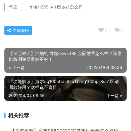
华凌
华凌HB55-A1H洗衣机怎么样
生成海报
0
0
【良心对比】油烟机 方鑫cxw-388 实际效果怎么样？深度
剖析测评质量好不好！
« 上一篇
2022/04/04 08:34
「功能解读」海尔eg100hbdc8su1和eg100hpr8su1区别
哪款好用？这样选不盲目
2022/04/04 08:36
下一篇 »
相关推荐
【真实评测】容声RB80D1321G洗衣机评价怎么样说？质量不好吗