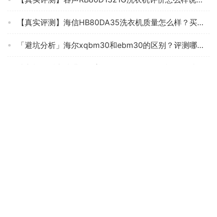
【真实评测】海信HB80DA35洗衣机质量怎么样？买家这样说你还敢买吗？
「避坑分析」海尔xqbm30和ebm30的区别？评测哪款值得买
洗衣机用后实情讲解日普XQB65-818A怎么样评测质量值得买吗？
【差评太多】美的mx-tsblw01评测？质量怎么样值不值得买
【网友分享】被推荐买 海尔10公斤直驱变频 用后感觉不靠谱？分享下质量怎么样？
【口碑评测】洗衣机真实使用感受曝光，小天鹅新品10公斤滚筒 质量怎么样？究竟合不合格
「买前告知」美的MG100A5和MG100Q3啥区别？哪个性价比高、质量更好
【精华帖】海尔EB80M009和EB80M20Mate1哪个好？图文爆料分析
口碑实情分析申花xqb75-2010跟80_8188的区别？应该怎么样选择