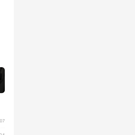
»
/07
04