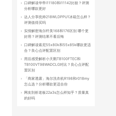
口碑解读华帝i11180和i11142比较？评测
分析哪款更好
达人分享统帅218WLDPPU1冰箱怎么样？
评测值得买吗
实情解密海尔纤美168和176区别 哪个更
好用？评测结果不看后悔
口碑解读索尼55x80k和55x85k哪款更适
合？良心点评配置区别
用后感受解析小天鹅TB100FTEC和
TB100VT98WADCLG对比？良心点评配
置区别
「商家透露」海尔洗衣机R198和r018my
怎么选？分析哪款更适合你
网友剖析老板22a3s怎么样知乎？质量真
的好吗