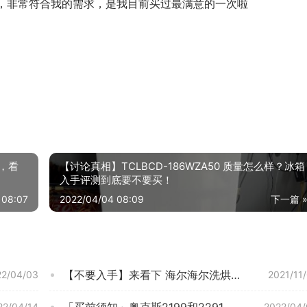
气，非常符合我的需求，是我目前买过最满意的一次啦
果，看
【讨论真相】TCLBCD-186WZA50 质量怎么样？冰箱
入手评测到底要不要买！
 08:07
2022/04/04 08:09
下一篇 
【不要入手】来看下 海尔海尔洗烘一体洗衣机香薰除螨 这款 洗衣机质量真的忽悠？评测怎么样！
22/04/03
2021/11
「买前须知」奥克斯2199和2291区别哪个好？这样选不盲目
22/04/14
2022/04/