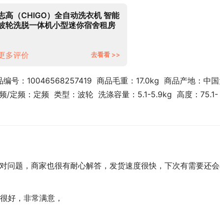
志高（CHIGO）全自动洗衣机 智能
波轮洗脱一体机小型迷你宿舍租房
家用 大容量 带风干功能
5.5KG【蓝光洗护+智能风干+强力
电机】
更多评价
去看看 >>
编号：10046568257419  商品毛重：17.0kg  商品产地：中
频：定频  类型：波轮  洗涤容量：5.1-5.9kg  高度：75.1-
面对问题，商家也很有耐心解答，发货速度很快，下次有需要还会
很好，非常满意，