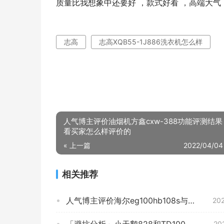
质量比我想象中还要好 ，款式好看 ，高端大
志高
志高XQB55-1J886洗衣机怎么样
人气博主评价油烟机方鑫cxw-388功能评测结
看买家怎么样评价的
« 上一篇
2022/04/04
相关推荐
人气博主评价海尔eg100hb108s与TD100V62WADS5 哪个更好用？只选对的不选贵的
20
「避坑分析」小天鹅828和TD100AFTEC的区别？哪个性价比高、质量更好
20