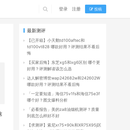
登录
注册
投稿
最新测评
【已开箱】小天鹅td100aftec和
td100vt828 哪款好用？评测结果不看后
悔
【买家后悔】东芝xg5和xg6区别 哪个更
好用？评测解读该怎么选
达人解密博世wap242682w和242602W
哪款好用？评测结果不看后悔
「一定要知道」海信75v1fs和海信75e3f
哪个好？图文爆料分析
「必看报告」美的za8油烟机测评？质量
这
到底怎么样好不好
【求测评】索尼xr75x90k和XR75X95j区