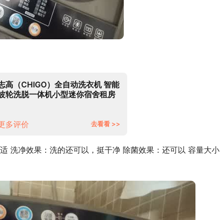
志高（CHIGO）全自动洗衣机 智能
波轮洗脱一体机小型迷你宿舍租房
家用 大容量 带风干功能
5.5KG【蓝光洗护+智能风干+强力
电机】
更多评价
去看看 >>
适 洗净效果：洗的还可以，挺干净 除菌效果：还可以 容量大小