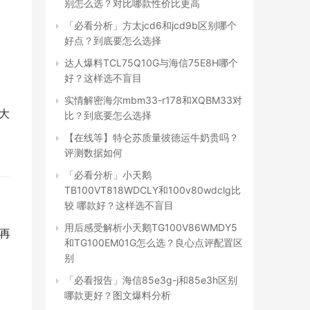
别怎么选？对比哪款性价比更高
「必看分析」方太jcd6和jcd9b区别哪个
好点？到底要怎么选择
达人爆料TCL75Q10G与海信75E8H哪个
好？这样选不盲目
实情解密海尔mbm33-r178和XQBM33对
国大
比？到底要怎么选择
【在线等】特仑苏质量彼德运牛奶贵吗？
评测数据如何
「必看分析」小天鹅
TB100VT818WDCLY和100v80wdclg比
较 哪款好？这样选不盲目
用后感受解析小天鹅TG100V86WMDY5
再
和TG100EM01G怎么选？良心点评配置区
别
「必看报告」海信85e3g-j和85e3h区别
哪款更好？图文爆料分析