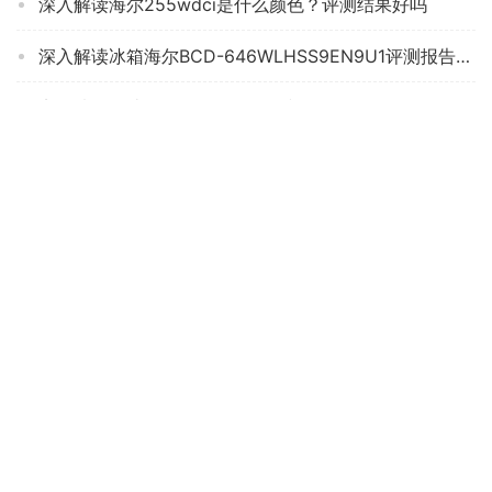
深入解读海尔255wdci是什么颜色？评测结果好吗
深入解读冰箱海尔BCD-646WLHSS9EN9U1评测报告怎么样？质量不靠谱？
实际情况解读海尔bcd180tmps和BCD178tmpt哪个好？良心点评配置区别
实情解密新飞BCD-382LT8EH冰箱评测报告怎么样？质量不靠谱？
【冰箱实情】海尔BCD-472WGHTD7DL9U1评测结果怎么样？不值得买吗？
「入手体验」新飞BCD-190WL2D和BCD-180WK2AT区别哪款更好？这样选不盲目
「求助」美的88升冰箱怎么样？评测数据如何
用后感受解析美的321wfpm评测？质量怎么样值不值得买
【详细分析】看下这款 TCLBCD-210TWZ50 冰箱的质量？怎么评测结果这样？