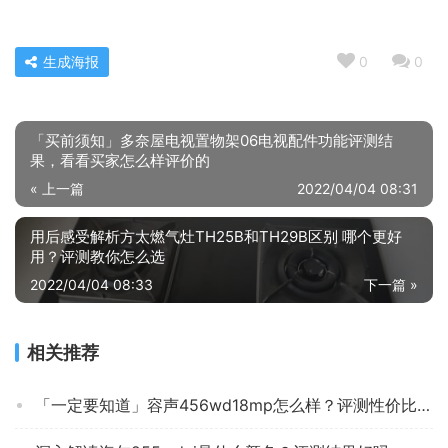
生成海报
0
0
「买前须知」多奈屋电视置物架06电视配件功能评测结
果，看看买家怎么样评价的
« 上一篇
2022/04/04 08:31
用后感受解析方太燃气灶TH25B和TH29B区别 哪个更好
用？评测教你怎么选
2022/04/04 08:33
下一篇 »
相关推荐
「一定要知道」容声456wd18mp怎么样？评测性价比高吗