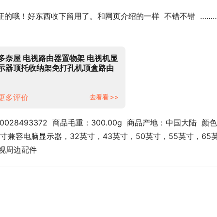
保证的哦！好东西收下留用了。和网页介绍的一样  不错不错  ……
多奈屋 电视路由器置物架 电视机显
示器顶托收纳架免打孔机顶盒路由
器游戏机电视盒子遥控器机顶盒支
架
更多评价
去看看 >>
28493372  商品毛重：300.00g  商品产地：中国大陆  颜
7英寸兼容电脑显示器，32英寸，43英寸，50英寸，55英寸，65
电视周边配件