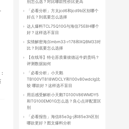
别怎么选？对比哪款性价比更高
…
「必看分析」方太jcd6和jcd9b区别哪个
好点？到底要怎么选择
达人爆料TCL75Q10G与海信75E8H哪个
好？这样选不盲目
实情解密海尔mbm33-r178和XQBM33对
比？到底要怎么选择
【在线等】特仑苏质量彼德运牛奶贵吗？
评测数据如何
色：
「必看分析」小天鹅
TB100VT818WDCLY和100v80wdclg比
英
较 哪款好？这样选不盲目
用后感受解析小天鹅TG100V86WMDY5
和TG100EM01G怎么选？良心点评配置区
别
「必看报告」海信85e3g-j和85e3h区别
哪款更好？图文爆料分析