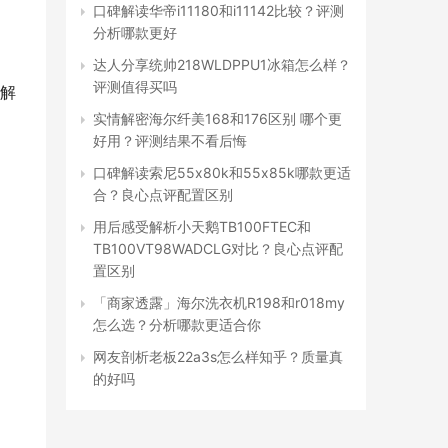
口碑解读华帝i11180和i11142比较？评测
分析哪款更好
达人分享统帅218WLDPPU1冰箱怎么样？
评测值得买吗
解
实情解密海尔纤美168和176区别 哪个更
好用？评测结果不看后悔
口碑解读索尼55x80k和55x85k哪款更适
合？良心点评配置区别
用后感受解析小天鹅TB100FTEC和
TB100VT98WADCLG对比？良心点评配
置区别
「商家透露」海尔洗衣机R198和r018my
怎么选？分析哪款更适合你
网友剖析老板22a3s怎么样知乎？质量真
的好吗