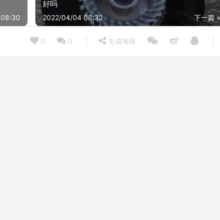
好吗
 08:30
2022/04/04 08:32
下一篇 
0
0
生成海报
【电视配件避坑】解密 多奈屋中一体 的质量怎么样？最真实的图文评测分享！
22/04/02
2021/11
达人分享电视配件ProPre408L拉绳款怎么样的质量，评测为什么这样？
22/04/03
2021/11
【真实评测】电视配件多奈屋RM-202伸缩支架怎么样买最便宜，看看买家评价
21/11/08
2022/04/
【大家注意】电视配件 贝石小米组合0025-1 实际质量怎么样？差强人意？测评大揭秘
21/09/30
2021/11
【参考对比】用完一个月评测 YMYMXL011.5m 的质量怎么样？电视配件使用感受大揭秘！
21/11/08
2021/07