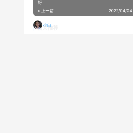
好
« 上一篇
2022/04/04
小白
相关推荐
「买家释疑」电视配件NBAVA1800-70-1P评测结果怎么样？不值得买吗？
20
老司机分享多奈屋32-65寸电视配件怎么样的质量，评测为什么这样？
20
实际情况解读丰坤FK01-64F电视配件怎么样评测质量值得买吗？
20
【揭开真相】宜百利8204 质量内幕分析测评，电视配件内行解读怎么样，新手必看！
20
电视配件口碑详解ProPre1501评测报告怎么样？质量不靠谱？
20