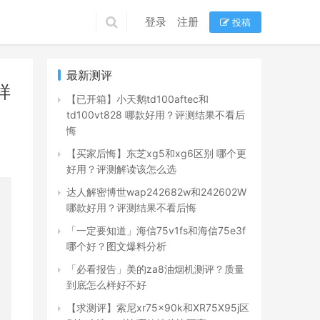
登录
注册
投稿
最新测评
样
【已开箱】小天鹅td100aftec和
td100vt828 哪款好用？评测结果不看后
悔
【买家后悔】东芝xg5和xg6区别 哪个更
好用？评测解读该怎么选
达人解密博世wap242682w和242602W
哪款好用？评测结果不看后悔
「一定要知道」海信75v1fs和海信75e3f
哪个好？图文爆料分析
「必看报告」美的za8油烟机测评？质量
到底怎么样好不好
【求测评】索尼xr75x90k和XR75X95j区