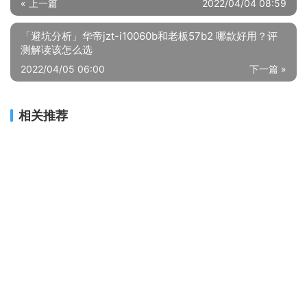
« 上一篇
2022/04/04 08:59
「避坑分析」华帝jzt-i10060b和老板57b2 哪款好用？评
测解读该怎么选
2022/04/05 06:00
下一篇 »
相关推荐
人气博主爆料美的mb100cq7pro和mb100vt70wdy怎么选？对比哪款性价比更高
「一定要了解」海信hb56d128质量怎么样？评测性价比高吗
「避坑分析」松下xqb80-t8dks和t8mta参数对比？评测哪一款功能更强大
【大爆内幕】洗衣机不推荐 米家XQB80MJ102 ？质量怎么样？评测真的很坑吗?
『避坑指南』海尔10公斤波轮洗衣机怎么样？评测值得买吗