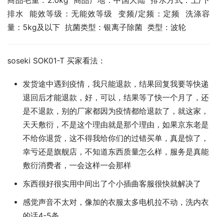
商品毛重：2.0kg  商品产地：中国大陆  排水方式：上/下
排水  能效等级：无能效等级  变频/定频：定频  洗涤容
量：5kg及以下  抗菌类型：银离子除菌  类型：波轮
soseki SOK01-T 买家看法：
发货途中遇到疫情，我只能退款，结果回复我要等快递
退回后才能退款，好，可以，结果等了快一个月了，还
是不退款，别的厂家都因为疫情都给退款了，就这家，
天天敷衍，不是这个理由就是那个理由，如果京东老是
不给你退货，这不得我给你们的过错买单，真是惊了，
幸亏还是旗舰店，不知道东西质量怎么样，服务是真能
敷衍消费者，一会这样一会那样
东西很好很实用中间出了个小插曲客服很快就解决了
感觉声音不太对，像加的衣服太多电机拉不动，洗内衣
的话4-5条