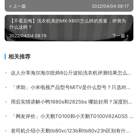
« 上一篇
2022/04/04 08:17
【不看后悔】洗衣机美的MX-XB01怎么样的质量，评测为
什么这样？
2022/04/04 08:19
下一篇 »
相关推荐
达人分享海尔海尔统帅8公斤波轮洗衣机评测结果怎么样？不值得买吗？
「求助」小米电视产品型号MⅰTV是什么型号？只选对的不选贵的
用后实情讲解小鸭1680s和2825bs 哪款好用？深度剖析功能区别
「网友评价」小天鹅TG100和小天鹅TG100V62ADS5 哪款好用？图文爆料分析
老司机介绍小天鹅tb80vc123b和tb80v23h区别有什么不同？评测比较哪款好