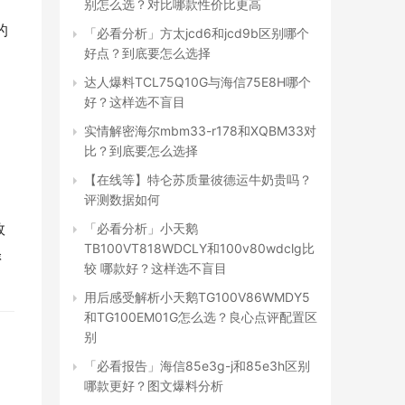
别怎么选？对比哪款性价比更高
的
「必看分析」方太jcd6和jcd9b区别哪个
好点？到底要怎么选择
达人爆料TCL75Q10G与海信75E8H哪个
好？这样选不盲目
实情解密海尔mbm33-r178和XQBM33对
比？到底要怎么选择
【在线等】特仑苏质量彼德运牛奶贵吗？
评测数据如何
效
「必看分析」小天鹅
TB100VT818WDCLY和100v80wdclg比
涤
较 哪款好？这样选不盲目
用后感受解析小天鹅TG100V86WMDY5
和TG100EM01G怎么选？良心点评配置区
别
「必看报告」海信85e3g-j和85e3h区别
哪款更好？图文爆料分析