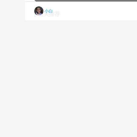
小白
相关推荐
【差评太多】小天鹅td100vc62怎么样？功能真的不好吗
20
【精华帖】小天鹅tb80v320和tb75v20哪个好？图文爆料分析
20
老司机告诉你美的MB30V05和小天鹅TB30V80哪个好？这样选不盲目
20
达人解密小天鹅tp80vds08怎么样？评测结果好吗
20
【求反馈】海尔xqb90-bm1269和xqb80z1269哪个好？评测解读该怎么选
20