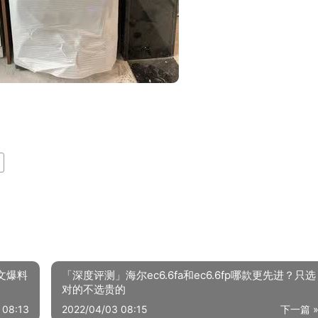
文爆料
「深度评测」海尔ec6.6fa和ec6.6fp哪款更先进？只选
对的不选贵的
 08:13
2022/04/03 08:15
下一篇 