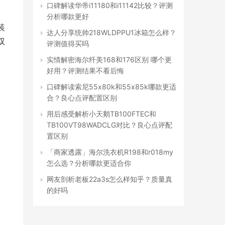
口碑解读华帝i11180和i11142比较？评测
分析哪款更好
装
达人分享统帅218WLDPPU1冰箱怎么样？
双
评测值得买吗
，
实情解密海尔纤美168和176区别 哪个更
好用？评测结果不看后悔
口碑解读索尼55x80k和55x85k哪款更适
合？良心点评配置区别
用后感受解析小天鹅TB100FTEC和
TB100VT98WADCLG对比？良心点评配
置区别
「商家透露」海尔洗衣机R198和r018my
怎么选？分析哪款更适合你
网友剖析老板22a3s怎么样知乎？质量真
的好吗