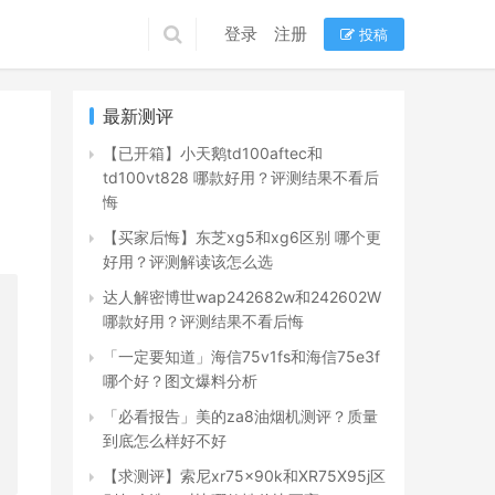
登录
注册
投稿
最新测评
【已开箱】小天鹅td100aftec和
td100vt828 哪款好用？评测结果不看后
悔
【买家后悔】东芝xg5和xg6区别 哪个更
好用？评测解读该怎么选
达人解密博世wap242682w和242602W
哪款好用？评测结果不看后悔
「一定要知道」海信75v1fs和海信75e3f
哪个好？图文爆料分析
「必看报告」美的za8油烟机测评？质量
到底怎么样好不好
【求测评】索尼xr75x90k和XR75X95j区