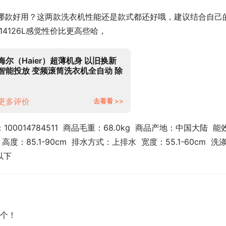
s对比？  哪款好用？这两款洗衣机性能还是款式都还好哦，建议结合自己
14126L感觉性价比更高些哈，
海尔（Haier）超薄机身 以旧换新
智能投放 变频滚筒洗衣机全自动 除
菌螨 10KG大容量滚筒 XQG100-
BD14126L
更多评价
去看看 >>
100014784511  商品毛重：68.0kg  商品产地：中国大陆  能
：85.1-90cm  排水方式：上排水  宽度：55.1-60cm  洗
以下
个！