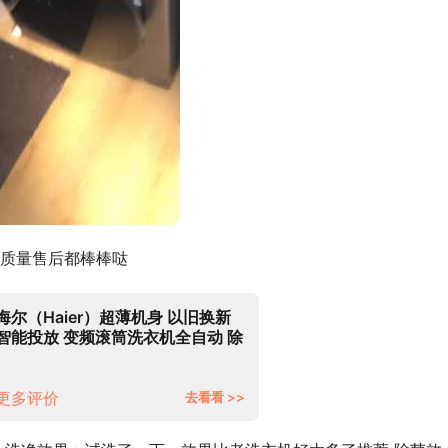
质量售后都棒棒哒
海尔（Haier）超薄机身 以旧换新
智能投放 变频滚筒洗衣机全自动 除
菌螨 10KG大容量滚筒 XQG100-
BD14126L
更多评价
去看看 >>