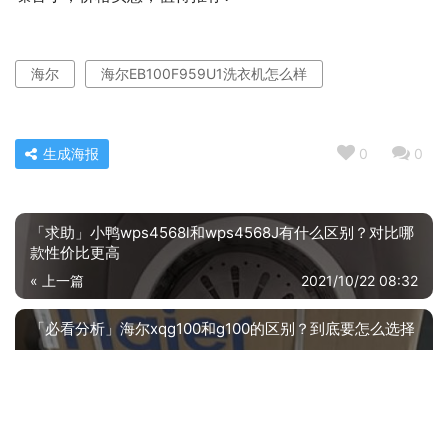
海尔
海尔EB100F959U1洗衣机怎么样
生成海报
0
0
「求助」小鸭wps4568l和wps4568J有什么区别？对比哪
款性价比更高
« 上一篇
2021/10/22 08:32
「必看分析」海尔xqg100和g100的区别？到底要怎么选择
2021/10/22 08:34
下一篇 »
相关推荐