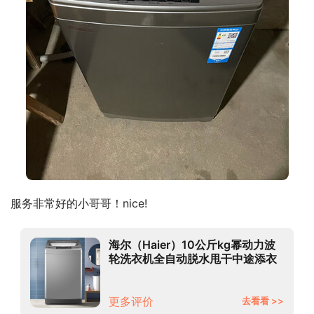
服务非常好的小哥哥！nice!
海尔（Haier）10公斤kg幂动力波
轮洗衣机全自动脱水甩干中途添衣
减少缠绕EB100F959U1
更多评价
去看看 >>