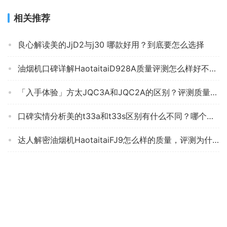
相关推荐
良心解读美的JjD2与j30 哪款好用？到底要怎么选择
油烟机口碑详解HaotaitaiD928A质量评测怎么样好不好用？
「入手体验」方太JQC3A和JQC2A的区别？评测质量好不好
口碑实情分析美的t33a和t33s区别有什么不同？哪个更合适
达人解密油烟机HaotaitaiFJ9怎么样的质量，评测为什么这样？
实情解密康宝消毒柜N1和G1的区别？评测哪一款功能更强大
「实情必读」美的h1洗碗机怎么样？评测质量好吗
【揭开真相】海尔Q2BE3(天） 质量内幕分析测评，油烟机内行解读怎么样，新手必看！