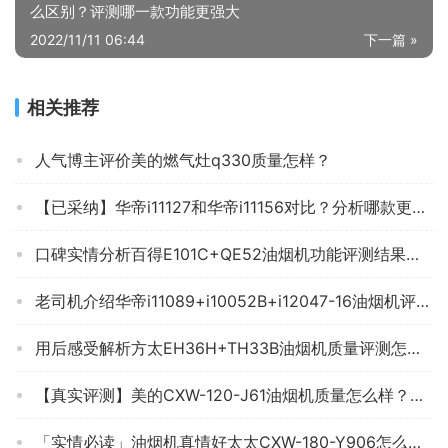
么区别？评测哪一款功能更强大
2022/11/11 06:44
下一篇 »
相关推荐
人气博主评价美的燃气灶q330质量怎样？
【已采纳】华帝i11127和华帝i11156对比？分析哪款更适合你
口碑实情分析百得E101C+QE52油烟机功能评测结果，看看买家怎么样评价的
老司机介绍华帝i11089+i10052B+i12047-16油烟机评测报告怎么样？质量不靠谱？
用后感受解析方太EH36H+TH33B油烟机质量评测怎么样好不好用？
【真实评测】美的CXW-120-J61油烟机质量怎么样？买家这样说你还敢买吗？
「实情必读」油烟机真情好太太CXW-180-Y906怎么样评测质量值得买吗？