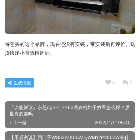
特意买的这个品牌，现在还没有安装，带安装后再评价。送
货快递小哥热情周到。
生成海报
0
0
「功能解读」东芝dgh-117x6d洗衣机烘干效果怎么样？质
量真的差吗
« 上一篇
2022/11/11 06:40
【用后说说】西门子WG52A1X00W与WM12P2602W有什