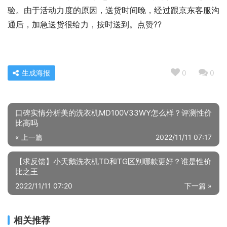
验。由于活动力度的原因，送货时间晚，经过跟京东客服沟
通后，加急送货很给力，按时送到。点赞??
生成海报
0
0
口碑实情分析美的洗衣机MD100V33WY怎么样？评测性价
比高吗
« 上一篇
2022/11/11 07:17
【求反馈】小天鹅洗衣机TD和TG区别哪款更好？谁是性价
比之王
2022/11/11 07:20
下一篇 »
相关推荐