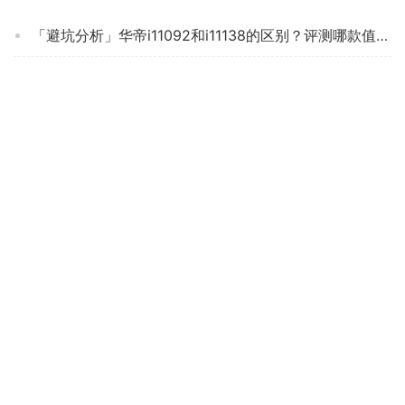
「避坑分析」华帝i11092和i11138的区别？评测哪款值得买
【真相评测】HYUNDAIXD-X03 质量怎么样？油烟机入手使用1个月感受揭露
实情解密华帝i11156和i11136的区别？哪个性价比高、质量更好
「油烟机解读」海尔T3J07怎么样评测质量值得买吗？
「一定要知道」美的CXW-280-J25和华帝i11135比较？评测分析哪款更好
「买前须知」海信 CXW-200-DJ7501A油烟机功能评测结果，看看买家怎么样评价的
「一定要知道」美的q70和q39的区别？哪款性价比更好
【精华帖】美的t57和t58油烟机区别？评测质量好不好
达人爆料厅和好太太CXW-238-809油烟机质量评测怎么样好不好用？