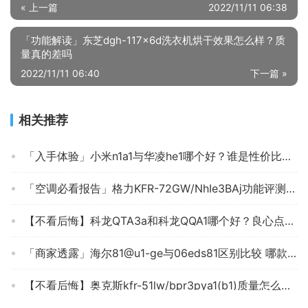
« 上一篇
2022/11/11 06:38
「功能解读」东芝dgh-117x6d洗衣机烘干效果怎么样？质
量真的差吗
2022/11/11 06:40
下一篇 »
相关推荐
「入手体验」小米n1a1与华凌he1哪个好？谁是性价比之王
「空调必看报告」格力KFR-72GW/NhIe3BAj功能评测结果，看看买家怎么样评价的
【不看后悔】科龙QTA3a和科龙QQA1哪个好？良心点评配置区别
「商家透露」海尔81@u1-ge与06eds81区别比较 哪款好？这样选不盲目
【不看后悔】奥克斯kfr-51lw/bpr3pya1(b1)质量怎么样？一定要了解的评测情况