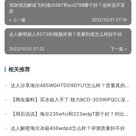
实际情况解读飞利浦s5587和su5799哪个好？这样选不盲
目
« 上一篇
2022/10/31 07:19
达人解密超人RS7380视频评测？质量到底怎么样好不好
2022/10/31 07:22
下一篇 »
相关推荐
达人分享海尔485WGHTDD9DYU1怎么样？质量真的差吗
【网友爆料】买冰箱入手了 格力BCD-303WIPQCL深空银 测评有人说坑？质量到底怎么样？
【用后说说】海尔235wfci和223wdpT那个好？对比哪款性价比更高
达人解密海尔冰箱406wdpd怎么样？评测质量好不好