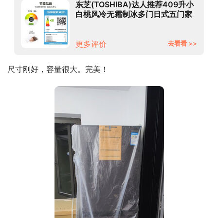
东芝(TOSHIBA)达人推荐409升小
白桃风冷无霜制冰多门日式五门家
用嵌入式超薄电冰箱玻璃面板GR-
RM429WE-PG2B3
更多评价
去看看 >>
尺寸刚好，容量很大。完美！