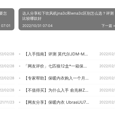
底要怎
达人分享松下吹风机jna3c和wna3c区别怎么选？评测
比较哪款好
 07:01
2022/10/31 07:04
下一篇 
【入手指南】评测 莫代尔JDM-MN219021 的质量怎么样，保暖内衣用完一个月后悔吗？
22/02/28
2022/02
「网友评价」七匹狼12盒*一箱保暖内衣怎么样评测质量值得买吗？
22/02/28
2022/02
【专家帮助】保暖内衣购入一个月后悔了？真实测评 浪莎羊毛护膝保暖裤 质量怎么样，必看！
22/02/28
2022/02
【不值得买】为什么入手 俞兆林ZY-BNM005 后感觉亏了？这款保暖内衣质量到底怎么样？
22/02/28
2022/02
【网友分享】保暖内衣 UbrasUU74101保暖内衣 效果怎么样？为什么评价这样说？求测评！
21/11/23
2022/02