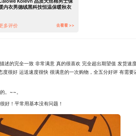
Calowe Kolevn 品质天丝棉男士保
暖内衣男德绒黑科技恒温保暖秋衣
秋裤男舒适无痕打底衫保暖裤 黑
灰-Y2134 L（体重100-125斤）
更多评价
去看看 >>
家描述的完全一致 非常满意 真的很喜欢 完全超出期望值 发货速
态度很好 运送速度很快 很满意的一次购物，全五分好评 有需要
的。~~。
很好！平常用基本没有问题！