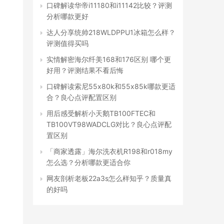
口碑解读华帝i11180和i11142比较？评测
分析哪款更好
达人分享统帅218WLDPPU1冰箱怎么样？
评测值得买吗
实情解密海尔纤美168和176区别 哪个更
好用？评测结果不看后悔
口碑解读索尼55x80k和55x85k哪款更适
合？良心点评配置区别
用后感受解析小天鹅TB100FTEC和
TB100VT98WADCLG对比？良心点评配
置区别
「商家透露」海尔洗衣机R198和r018my
怎么选？分析哪款更适合你
网友剖析老板22a3s怎么样知乎？质量真
的好吗