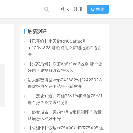
登录
注册
投稿
最新测评
【已开箱】小天鹅td100aftec和
td100vt828 哪款好用？评测结果不看后
悔
【买家后悔】东芝xg5和xg6区别 哪个更
好用？评测解读该怎么选
达人解密博世wap242682w和242602W
哪款好用？评测结果不看后悔
「一定要知道」海信75v1fs和海信75e3f
哪个好？图文爆料分析
「必看报告」美的za8油烟机测评？质量
到底怎么样好不好
【求测评】索尼xr75x90k和XR75X95j区