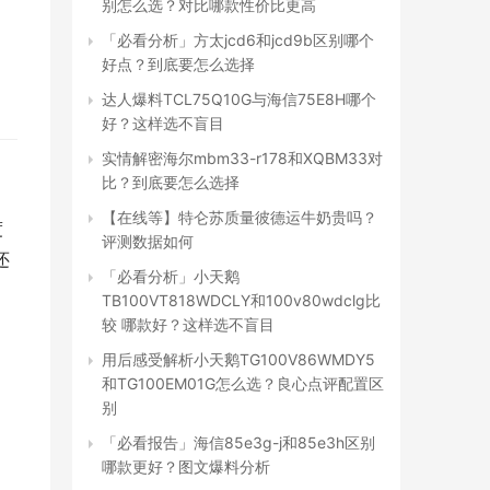
别怎么选？对比哪款性价比更高
「必看分析」方太jcd6和jcd9b区别哪个
好点？到底要怎么选择
达人爆料TCL75Q10G与海信75E8H哪个
好？这样选不盲目
实情解密海尔mbm33-r178和XQBM33对
比？到底要怎么选择
【在线等】特仑苏质量彼德运牛奶贵吗？
度
评测数据如何
还
「必看分析」小天鹅
TB100VT818WDCLY和100v80wdclg比
较 哪款好？这样选不盲目
用后感受解析小天鹅TG100V86WMDY5
和TG100EM01G怎么选？良心点评配置区
别
「必看报告」海信85e3g-j和85e3h区别
哪款更好？图文爆料分析