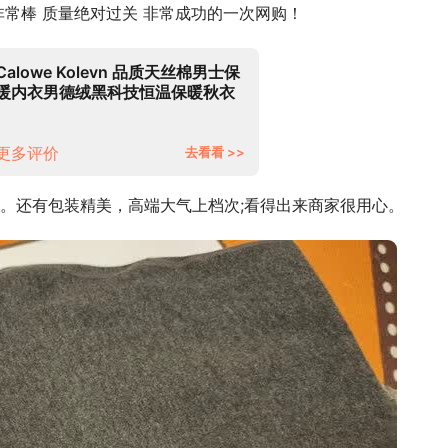
常棒 质量绝对过关 非常成功的一次网购！
Calowe Kolevn 品质天丝棉男士保
暖内衣男德绒黑科技恒温保暖秋衣
秋裤男舒适无痕打底衫保暖裤 黑
灰-Y2134 L（体重100-125斤）
更多评价
去看看 >>
。还有包装精美，高端大气上档次;看得出来商家很用心。