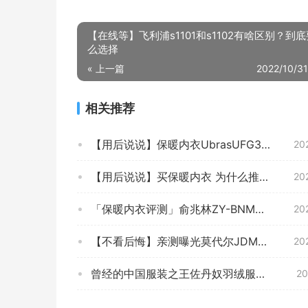
【在线等】飞利浦s1101和s1102有啥区别？到
么选择
« 上一篇
2022/10/31
相关推荐
【用后说说】保暖内衣UbrasUFG31021怎么样的质量，评测为什么这样？
20
【用后说说】买保暖内衣 为什么推荐 南极人保暖内衣？评测质量怎么样？真的好吗！
20
「保暖内衣评测」俞兆林ZY-BNM007评价怎么样说？质量不好吗
20
【不看后悔】亲测曝光莫代尔JDM-MN219020 保暖内衣质量怎么样？全方位评测分享!
20
曾经的中国服装之王佐丹奴羽绒服现在如何了
20