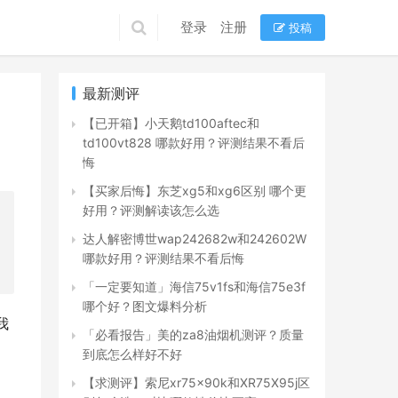
登录
注册
投稿
最新测评
【已开箱】小天鹅td100aftec和
td100vt828 哪款好用？评测结果不看后
悔
【买家后悔】东芝xg5和xg6区别 哪个更
好用？评测解读该怎么选
达人解密博世wap242682w和242602W
哪款好用？评测结果不看后悔
「一定要知道」海信75v1fs和海信75e3f
哪个好？图文爆料分析
我
「必看报告」美的za8油烟机测评？质量
到底怎么样好不好
【求测评】索尼xr75x90k和XR75X95j区