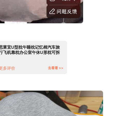
思莱宜U型枕午睡枕记忆棉汽车旅
行飞机靠枕办公室午休U形枕可拆
洗头枕护颈枕
更多评价
去看看 >>