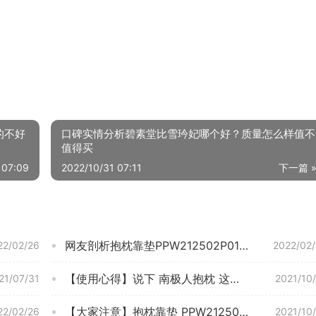
的不好
口碑实情分析碧素堂比雪玪妃哪个好？质量怎么样值不
值得买
 07:09
2022/10/31 07:11
下一篇 
网友剖析抱枕靠垫PPW212502P0108MS9怎么样的质量，评测为什么这样？
22/02/26
2022/02
【使用心得】说下 南极人抱枕 这款 抱枕靠垫 质量怎么样？评测效果不理想？
21/07/31
2021/10
【大家注意】抱枕靠垫 PPW212502P0108MS9 实际质量怎么样？差强人意？测评大揭秘
22/02/26
2021/10