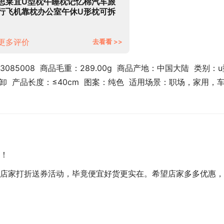
思莱宜U型枕午睡枕记忆棉汽车旅
行飞机靠枕办公室午休U形枕可拆
洗头枕护颈枕
更多评价
去看看 >>
085008  商品毛重：289.00g  商品产地：中国大陆  类别：
卸  产品长度：≤40cm  图案：纯色  适用场景：职场，家用，
！
店家打折送券活动，毕竟便宜好货更实在。希望店家多多优惠，