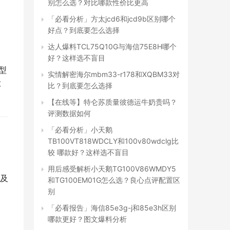
别怎么选？对比哪款性价比更高
「必看分析」方太jcd6和jcd9b区别哪个
好点？到底要怎么选择
达人爆料TCL75Q10G与海信75E8H哪个
好？这样选不盲目
u型
实情解密海尔mbm33-r178和XQBM33对
车
比？到底要怎么选择
【在线等】特仑苏质量彼德运牛奶贵吗？
评测数据如何
「必看分析」小天鹅
TB100VT818WDCLY和100v80wdclg比
较 哪款好？这样选不盲目
用后感受解析小天鹅TG100V86WMDY5
及
和TG100EM01G怎么选？良心点评配置区
别
「必看报告」海信85e3g-j和85e3h区别
哪款更好？图文爆料分析