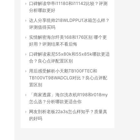
口碑解读华帝i11180和i11142比较？评测
分析哪款更好
达人分享统帅218WLDPPU1冰箱怎么样？
评测值得买吗
实情解密海尔纤美168和176区别 哪个更
好用？评测结果不看后悔
口碑解读索尼55x80k和55x85k哪款更适
合？良心点评配置区别
用后感受解析小天鹅TB100FTEC和
TB100VT98WADCLG对比？良心点评配
置区别
「商家透露」海尔洗衣机R198和r018my
怎么选？分析哪款更适合你
网友剖析老板22a3s怎么样知乎？质量真
的好吗