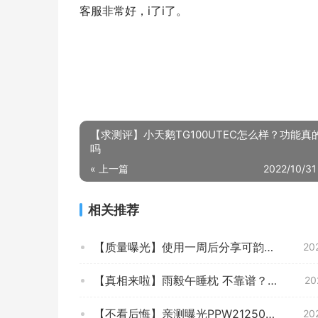
客服非常好，i了i了。
【求测评】小天鹅TG100UTEC怎么样？功能真
吗
« 上一篇
2022/10/31
相关推荐
【质量曝光】使用一周后分享可韵V5护腰枕-基础款-灰色值不值得买，来看看抱枕靠垫评测数据
20
【真相来啦】雨毅午睡枕 不靠谱？质量差不差？如何看评测结果怎么样？
20
【不看后悔】亲测曝光PPW212502P0108MR4 抱枕靠垫质量怎么样？全方位评测分享!
20