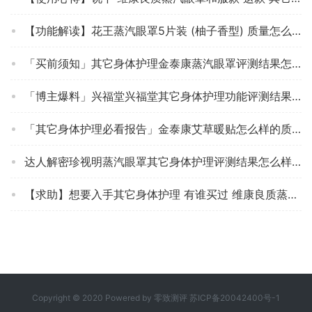
【功能解读】花王蒸汽眼罩5片装 (柚子香型) 质量怎么样？评测优缺点！买了会后悔吗？
「买前须知」其它身体护理金泰康蒸汽眼罩评测结果怎么样？不值得买吗？
「博主爆料」兴福堂兴福堂其它身体护理功能评测结果，看看买家怎么样评价的
「其它身体护理必看报告」金泰康艾草暖贴怎么样的质量，评测为什么这样？
达人解密珍视明蒸汽眼罩其它身体护理评测结果怎么样？不值得买吗？
【求助】想要入手其它身体护理 有谁买过 维康良质蒸汽眼罩艺伎款 评测说下质量怎么样？在线等！
Copyright © 2020 Powered by
零致测评
苏ICP备20042400号-1