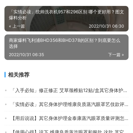
「实情必读」统帅洗衣机957和296区别 哪个更好用？图文
爆料分析
« 上一篇
2022/10/31 06:30
商家爆料飞利浦BHD356和BHD378的区别？到底要怎么
选择
2022/10/31 06:35
下一篇 »
相关推荐
「入手必知」修正修正 艾草颈椎贴12贴/盒其它身体护理评测结果怎么样？不值得买吗？
「实情必读」其它身体护理维康良质蒸汽眼罩艺伎款评测报告怎么样？质量不靠谱？
【用后说说】其它身体护理金泰康蒸汽眼罩质量评测怎么样好不好用？
【使用心得】说下 维康良质蒸汽眼罩和服款 这款 其它身体护理 质量怎么样？评测效果不理想？