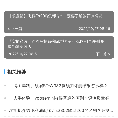
【求反馈】飞科Fs200好用吗？一定要了解的评测情况
« 上一篇
2022/10/27 08:46
「实情必读」箭牌马桶ae和ab型号有什么区别？评测哪一
款功能更强大
2022/10/27 08:51
下一篇 »
相关推荐
「博主爆料」须眉ST-W382剃须刀评测结果怎么样？不值得买吗？
「入手体验」yoosemini-s跟普通的区别？评测质量好不好
老司机介绍飞利浦剃须刀s2302跟s1203的区别？评测解读该怎么选