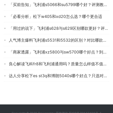
「买前告知」飞利浦s5066和su5799哪个好？评测教你怎么选
「必看分析」松下w405和xd20怎么选？哪个更合适
「用过的说下」飞利浦s628与s629区别哪款更好？评测教你怎么选
人气博主爆料飞利浦s5531和5532的区别？对比哪款性价比更高
「商家透露」飞利浦xz5800与sw5700哪个好点？到底要怎么选择
良心解读飞科fr8和飞利浦通用吗？质量怎么样值不值得买
达人分享松下es st3q和博朗5040s哪个好点？只选对的不选贵的