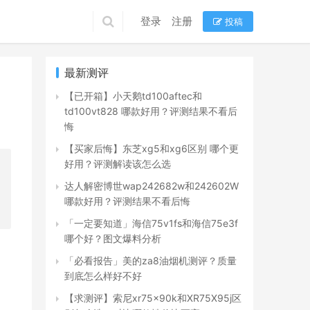
登录
注册
投稿
最新测评
【已开箱】小天鹅td100aftec和
td100vt828 哪款好用？评测结果不看后
悔
【买家后悔】东芝xg5和xg6区别 哪个更
好用？评测解读该怎么选
达人解密博世wap242682w和242602W
哪款好用？评测结果不看后悔
「一定要知道」海信75v1fs和海信75e3f
哪个好？图文爆料分析
「必看报告」美的za8油烟机测评？质量
到底怎么样好不好
【求测评】索尼xr75x90k和XR75X95j区