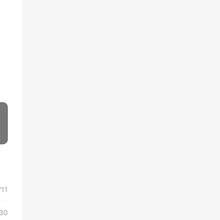
»
/11
/30