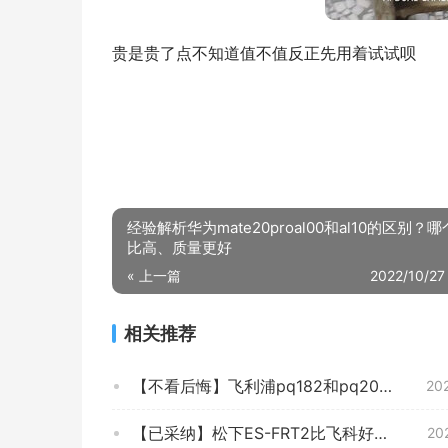
贵是贵了点不知道值不值反正先用着试试呗
经验解析华为mate20proal00和al10的区别？
比高、质量更好
« 上一篇
2022/10/27
相关推荐
【不看后悔】飞利浦pq182和pq206哪个好用？图文爆料分析
20
【已采纳】松下ES-FRT2比飞科好吗？质量怎么样值不值得买
20