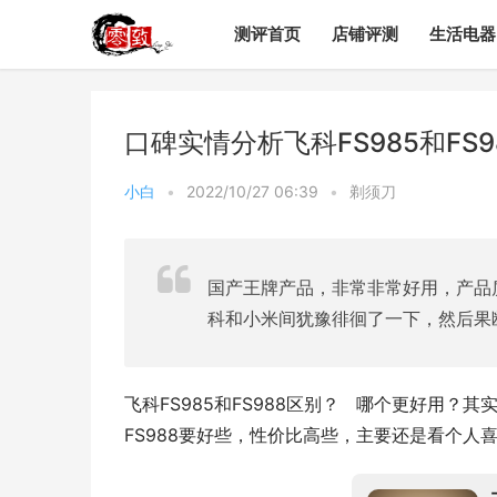
测评首页
店铺评测
生活电器
口碑实情分析飞科FS985和F
小白
•
2022/10/27 06:39
•
剃须刀
国产王牌产品，非常非常好用，产品
科和小米间犹豫徘徊了一下，然后果
飞科FS985和FS988区别？   哪个更好用
FS988要好些，性价比高些，主要还是看个人喜