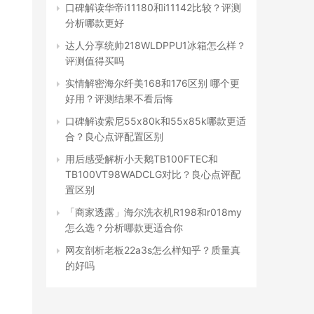
口碑解读华帝i11180和i11142比较？评测
分析哪款更好
达人分享统帅218WLDPPU1冰箱怎么样？
评测值得买吗
实情解密海尔纤美168和176区别 哪个更
好用？评测结果不看后悔
口碑解读索尼55x80k和55x85k哪款更适
合？良心点评配置区别
用后感受解析小天鹅TB100FTEC和
TB100VT98WADCLG对比？良心点评配
置区别
「商家透露」海尔洗衣机R198和r018my
怎么选？分析哪款更适合你
网友剖析老板22a3s怎么样知乎？质量真
的好吗