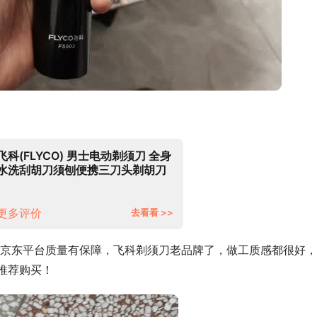
飞科(FLYCO) 男士电动剃须刀 全身
水洗刮胡刀须刨便携三刀头剃胡刀
FS988 生日节日礼物送男友送老公
送爸爸
更多评价
去看看 >>
京东平台质量有保障，飞科剃须刀老品牌了，做工质感都很好，
，推荐购买！