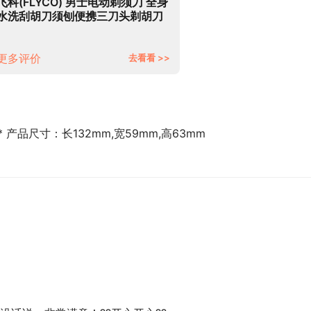
飞科(FLYCO) 男士电动剃须刀 全身
水洗刮胡刀须刨便携三刀头剃胡刀
FS988 生日节日礼物送男友送老公
送爸爸
更多评价
去看看 >>
* 产品尺寸：长132mm,宽59mm,高63mm