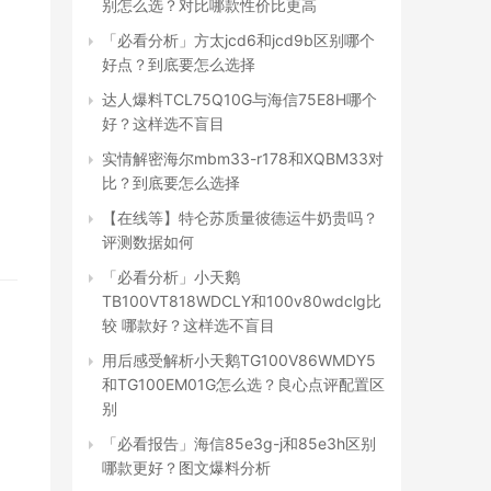
别怎么选？对比哪款性价比更高
「必看分析」方太jcd6和jcd9b区别哪个
好点？到底要怎么选择
达人爆料TCL75Q10G与海信75E8H哪个
好？这样选不盲目
实情解密海尔mbm33-r178和XQBM33对
比？到底要怎么选择
【在线等】特仑苏质量彼德运牛奶贵吗？
评测数据如何
「必看分析」小天鹅
TB100VT818WDCLY和100v80wdclg比
较 哪款好？这样选不盲目
用后感受解析小天鹅TG100V86WMDY5
和TG100EM01G怎么选？良心点评配置区
别
「必看报告」海信85e3g-j和85e3h区别
哪款更好？图文爆料分析