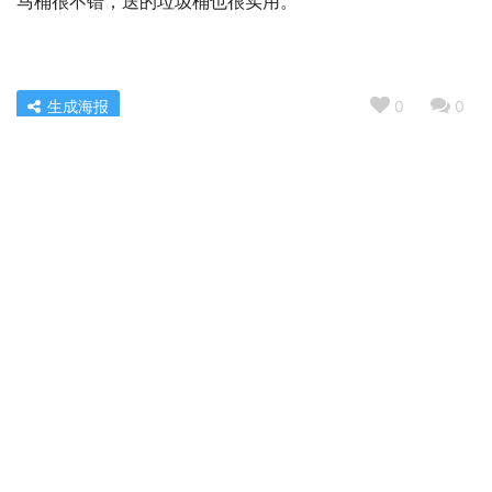
马桶很不错，送的垃圾桶也很实用。
生成海报
0
0
达人解密apple和black的a发音相同吗？评测质量好不好
« 上一篇
2022/10/27 06:11
「买前告知」米家s100和s300剃须刀哪个好？评测解读该
怎么选
2022/10/27 06:13
下一篇 »
相关推荐
「商家透露」九牧马桶305和400的区别？评测比较哪款好