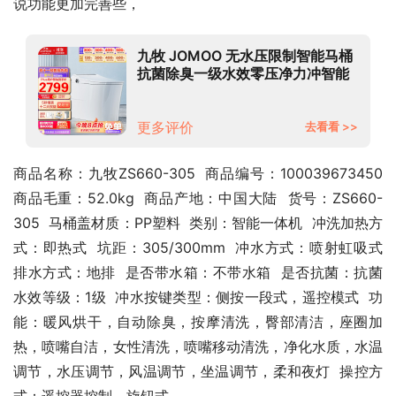
说功能更加完善些，
九牧 JOMOO 无水压限制智能马桶
抗菌除臭一级水效零压净力冲智能
坐便器ZS660 305坑距
更多评价
去看看 >>
商品名称：九牧ZS660-305  商品编号：100039673450  
商品毛重：52.0kg  商品产地：中国大陆  货号：ZS660-
305  马桶盖材质：PP塑料  类别：智能一体机  冲洗加热方
式：即热式  坑距：305/300mm  冲水方式：喷射虹吸式  
排水方式：地排  是否带水箱：不带水箱  是否抗菌：抗菌  
水效等级：1级  冲水按键类型：侧按一段式，遥控模式  功
能：暖风烘干，自动除臭，按摩清洗，臀部清洁，座圈加
热，喷嘴自洁，女性清洗，喷嘴移动清洗，净化水质，水温
调节，水压调节，风温调节，坐温调节，柔和夜灯  操控方