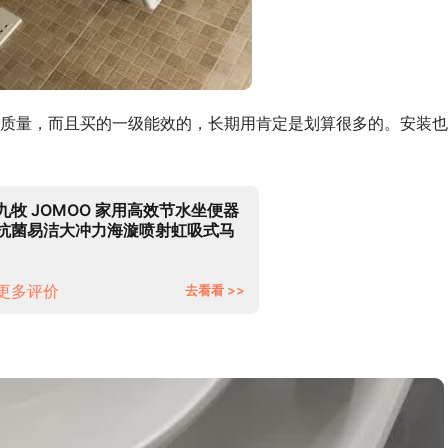
质量，而且买的一级能效的，长期用肯定是划算很多的。安装也
九牧 JOMOO 家用高效节水坐便器
抗菌易洁大冲力海漩喷射虹吸式马
桶11394-2-1/31K-1 305坑距
更多评价
去看看 >>