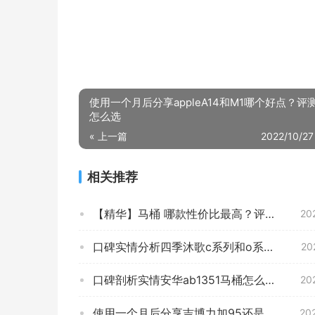
使用一个月后分享appleA14和M1哪个好点？评
怎么选
« 上一篇
2022/10/27
相关推荐
【精华】马桶 哪款性价比最高？评测 MANGROVM-0801 适不适合你！看质量怎么样！
20
口碑实情分析四季沐歌c系列和o系列的区别？哪个性价比高、质量更好
20
口碑剖析实情安华ab1351马桶怎么样？评测质量好不好
20
使用一个月后分享吉博力加95还是98怎么选？哪款性价比更好
20