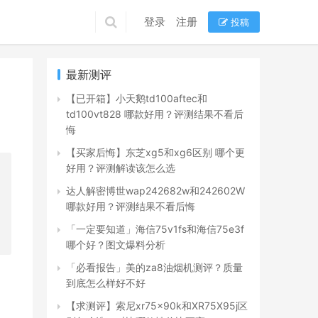
登录
注册
投稿
最新测评
【已开箱】小天鹅td100aftec和
td100vt828 哪款好用？评测结果不看后
悔
【买家后悔】东芝xg5和xg6区别 哪个更
好用？评测解读该怎么选
达人解密博世wap242682w和242602W
哪款好用？评测结果不看后悔
「一定要知道」海信75v1fs和海信75e3f
哪个好？图文爆料分析
「必看报告」美的za8油烟机测评？质量
到底怎么样好不好
【求测评】索尼xr75x90k和XR75X95j区