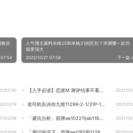
测教你
人气博主爆料米格25和米格31的区别？评测哪一款功
能更强大
 07:54
2022/10/27 07:58
下一篇 
【入手必读】恋派M 测评结果不看后悔，马桶图文爆料质量怎么样？小白必看！
21/07/30
2021/10
老司机告诉你九牧11299-2-1/31P-1怎么样？质量真的好吗
22/02/19
2021/01
「避坑分析」箭牌ae1022与ab1183区别哪个好？评测解读该怎么选
21/02/08
2021/10
「用过的说下」箭牌ae1185和1126哪个好？谁是性价比之王
21/03/08
2022/02