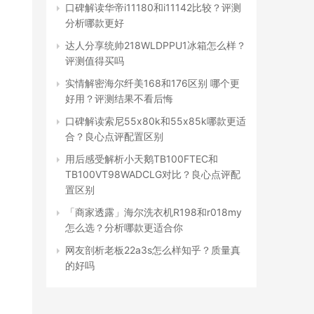
口碑解读华帝i11180和i11142比较？评测
分析哪款更好
达人分享统帅218WLDPPU1冰箱怎么样？
评测值得买吗
实情解密海尔纤美168和176区别 哪个更
好用？评测结果不看后悔
口碑解读索尼55x80k和55x85k哪款更适
合？良心点评配置区别
用后感受解析小天鹅TB100FTEC和
TB100VT98WADCLG对比？良心点评配
置区别
「商家透露」海尔洗衣机R198和r018my
怎么选？分析哪款更适合你
网友剖析老板22a3s怎么样知乎？质量真
的好吗