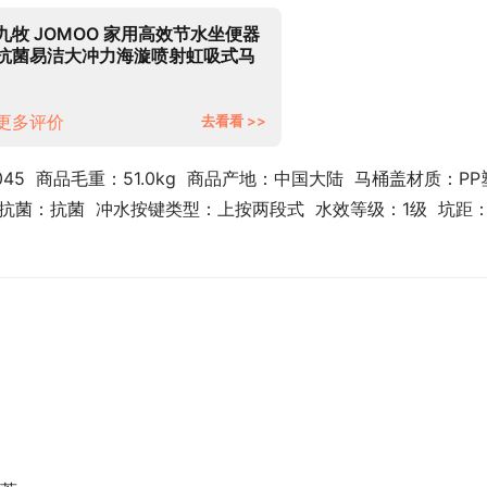
九牧 JOMOO 家用高效节水坐便器
抗菌易洁大冲力海漩喷射虹吸式马
桶11394-2-1/31K-1 305坑距
更多评价
去看看 >>
7045  商品毛重：51.0kg  商品产地：中国大陆  马桶盖材质：PP
否抗菌：抗菌  冲水按键类型：上按两段式  水效等级：1级  坑距