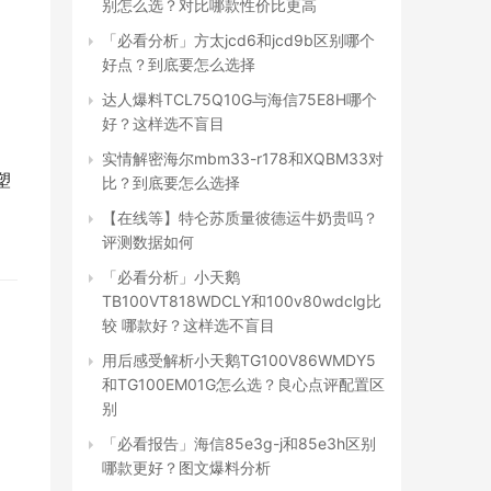
别怎么选？对比哪款性价比更高
「必看分析」方太jcd6和jcd9b区别哪个
好点？到底要怎么选择
达人爆料TCL75Q10G与海信75E8H哪个
好？这样选不盲目
实情解密海尔mbm33-r178和XQBM33对
塑
比？到底要怎么选择
：
【在线等】特仑苏质量彼德运牛奶贵吗？
评测数据如何
「必看分析」小天鹅
TB100VT818WDCLY和100v80wdclg比
较 哪款好？这样选不盲目
用后感受解析小天鹅TG100V86WMDY5
和TG100EM01G怎么选？良心点评配置区
别
「必看报告」海信85e3g-j和85e3h区别
哪款更好？图文爆料分析