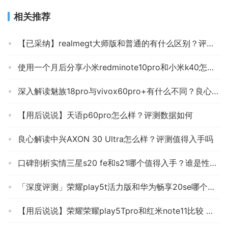
相关推荐
【已采纳】realmegt大师版和普通的有什么区别？评测质量好不好
使用一个月后分享小米redminote10pro和小米k40怎么选？评测比较哪款好
深入解读魅族18pro与vivox60pro+有什么不同？良心点评配置区别
【用后说说】天语p60pro怎么样？评测数据如何
良心解读中兴AXON 30 Ultra怎么样？评测值得入手吗
口碑剖析实情三星s20 fe和s21哪个值得入手？谁是性价比之王
「深度评测」荣耀play5t活力版和华为畅享20se哪个好？图文爆料分析
【用后说说】荣耀荣耀play5Tpro和红米note11比较 哪款好？良心点评配置区别