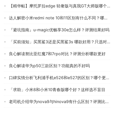
【精华帖】摩托罗拉edge 轻奢版与真我GT大师版哪个好？谁是性价比之王
达人解密小米redmi note 10和11区别有什么不同？哪个更合适
『避坑指南』u-magic优畅享30e怎么样？评测结果好吗
「买前须知」买黑鲨3还是买黑鲨3s 哪款好用？只选对的不选贵的
良心解读努比亚红魔7和7rpo对比？评测分析哪款更好
良心解读华为p50三款区别？功能真的不好吗
口碑实情分析飞利浦手机e526和e527的区别？哪个更合适
「求助」小米8和小米10青春版哪个好？这样选不盲目
老司机介绍华为nova9与hinova9有什么区别？评测比较哪款好