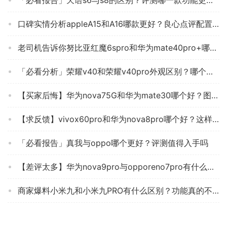
「必看报告」天语s6与s8的区别？评测哪一款功能更强大
口碑实情分析appleA15和A16哪款更好？良心点评配置区别
老司机告诉你努比亚红魔6spro和华为mate40pro+哪个厉害？图文爆料分析
「必看分析」荣耀v40和荣耀v40pro外观区别？哪个性价比高、质量更好
【买家后悔】华为nova75G和华为mate30哪个好？图文爆料分析
【求反馈】vivox60pro和华为nova8pro哪个好？这样选不盲目
「必看报告」真我与oppo哪个更好？评测值得入手吗
【差评太多】华为nova9pro与opporeno7pro有什么不同？哪个性价比高、质量更好
商家爆料小米九和小米九PRO有什么区别？功能真的不好吗