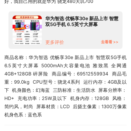
好，我自己用的就是华为 骁龙480天玑700
华为智选 优畅享30e 新品上市 智慧
双5G手机 6.5英寸大屏幕
5000mAh大容量电池 雅致黑 全网
通 4GB+128GB 碎屏险
更多评价
去看看 >>
商品名称：华为智选 优畅享30e 新品上市 智慧双5G手机 
6.5英寸大屏幕 5000mAh大容量电池 雅致黑 全网通 
4GB+128GB 碎屏险  商品编号：69512559934  商品毛
重：99.0kg  CPU型号：骁龙4系列  运行内存：4GB及以
下  机身颜色：幻海蓝  三防标准：生活防水  屏幕分辨率：
HD+  充电功率：25W及以下  机身内存：128GB  风格：
简约风，时尚  屏幕材质：LCD  后摄主像素：1300万像素  
机身色系：蓝色系